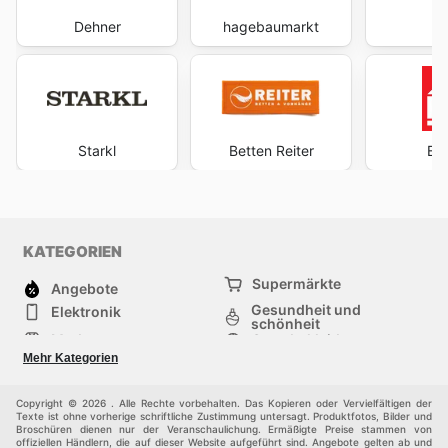
Dehner
hagebaumarkt
W
Starkl
Betten Reiter
Bau
KATEGORIEN
Supermärkte
Angebote
Gesundheit und
Elektronik
schönheit
Mode
Sportbekleidung
Baumarkt
Baby und kind
Mehr Kategorien
Haustiere
Möbel & Wohnen
Andere
Copyright © 2026 . Alle Rechte vorbehalten. Das Kopieren oder Vervielfältigen der
Texte ist ohne vorherige schriftliche Zustimmung untersagt. Produktfotos, Bilder und
Broschüren dienen nur der Veranschaulichung. Ermäßigte Preise stammen von
offiziellen Händlern, die auf dieser Website aufgeführt sind. Angebote gelten ab und