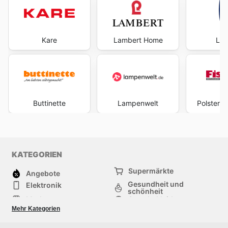
Kare
Lambert Home
Leo
Buttinette
Lampenwelt
Polstermö
KATEGORIEN
Supermärkte
Angebote
Gesundheit und
Elektronik
schönheit
Mode
Sportbekleidung
Baumarkt
Baby und kind
Mehr Kategorien
Haustiere
Möbel & Wohnen
Andere