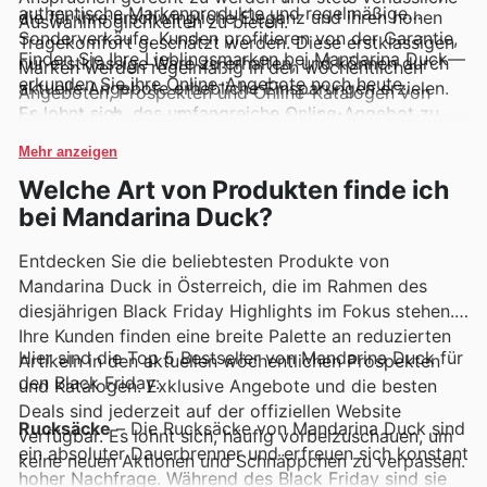
authentische Markenprodukte und regelmäßige
die für ihre erschwingliche Eleganz und ihren hohen
Auswahlmöglichkeiten zu bieten.
Sonderverkäufe. Kunden profitieren von der Garantie,
Tragekomfort geschätzt werden. Diese erstklassigen
Finden Sie Ihre Lieblingsmarken bei Mandarina Duck—
nur erstklassige Ware zu erhalten, und können durch
Marken werden regelmäßig in den wöchentlichen
erkunden Sie ihre Online-Angebote noch heute.
aktuelle Angebote erhebliche Einsparungen erzielen.
Angeboten, Prospekten und Online-Katalogen von
Es lohnt sich, das umfangreiche Online-Angebot zu
Mandarina Duck präsentiert, oft begleitet von
durchforsten und sich über die neuesten Kollektionen
exklusiven Aktionen, die ihre Attraktivität noch
Mehr anzeigen
und zeitlich begrenzten Rabatte auf dem Laufenden
steigern.
Welche Art von Produkten finde ich
zu halten.
bei Mandarina Duck?
Entdecken Sie die beliebtesten Produkte von
Mandarina Duck in Österreich, die im Rahmen des
diesjährigen Black Friday Highlights im Fokus stehen.
Ihre Kunden finden eine breite Palette an reduzierten
Hier sind die Top 5 Bestseller von Mandarina Duck für
Artikeln in den aktuellen wöchentlichen Prospekten
den Black Friday:
und Katalogen. Exklusive Angebote und die besten
Deals sind jederzeit auf der offiziellen Website
Rucksäcke
– Die Rucksäcke von Mandarina Duck sind
verfügbar. Es lohnt sich, häufig vorbeizuschauen, um
ein absoluter Dauerbrenner und erfreuen sich konstant
keine neuen Aktionen und Schnäppchen zu verpassen.
hoher Nachfrage. Während des Black Friday sind sie