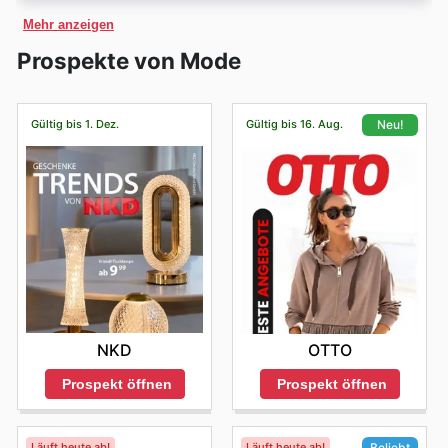
sich in ihrem kontinuierlichen Streben nach Perfektion
beeindruckende Kollektion an Taschen, Rucksäcken,
Mandarina Duck freut sich, Ihnen mitteilen zu können,
Produkte oft Teil von aufregenden
Feiertagsangeboten
perfekt für die nächste Urlaubsplanung an. Greifen Sie
sich, ihre Türen für Sie zu öffnen und Ihnen ein
wider, was sich in jedem ihrer
Rucksäcke
und
Mehr anzeigen
Reisegepäck und Geldbörsen, die nicht nur durch ihr
dass sie eine offizielle E-Commerce-Präsenz in 🇦🇹
wie
Christmas
,
New Year
,
Halloween
,
Black Friday
und
entspanntes Einkaufserlebnis zu bieten. In der Regel
Umhängetaschen
widerspiegelt.
bei den Mandarina Duck Black Friday sales zu und
funktionales Design, sondern auch durch ihre
Österreich haben, die es Kunden ermöglicht, ihre
Cyber Monday
. Achten Sie auch auf besondere Anlässe
Prospekte von Mode
begrüßen sie ihre Kunden von Montag bis Freitag
Heute präsentiert sich Mandarina Duck in Österreich als
reisen Sie stilvoll und preisbewusst.
herausragende Qualität und Langlebigkeit überzeugen.
gesamte Produktpalette bequem von zu Hause aus zu
im österreichischen Einzelhandel wie den
Sale am
ganztägig. Während der üblichen Öffnungszeiten, die
etablierter und geschätzter Anbieter von erstklassigen
Für modebewusste Österreicherinnen und Österreicher,
erkunden und zu erwerben. Unter der offiziellen
Nationalfeiertag
oder
Adventangebote
, bei denen Sie
meist am Vormittag beginnen und am späten
Mode
produkten, mit einer Präsenz, die auf Vertrauen
Aktentaschen und Laptoptaschen
– Business-Kunden
die Wert auf Ästhetik und Praktikabilität legen, ist
Adresse [fügen Sie hier die offizielle E-Commerce-URL
exklusive Rabatte und Sonderangebote finden können.
Nachmittag oder frühen Abend schließen, bemühen sie
und Kundenzufriedenheit basiert. Sie bieten eine breite
Gültig bis 1. Dez.
Gültig bis 16. Aug.
Neu!
Mandarina Duck die erste Wahl, wenn es um
schätzen die Funktionalität und das elegante Design
ein, z. B. www.mandarinaduck.at] finden Sie eine
Durchstöbern Sie unsere aktuellen Flyer und
sich, möglichst vielen Kunden entgegenzukommen,
Palette an stilvollen
Koffern
, praktischen
Weekender
n
Accessoires geht, die den Alltag bereichern und Reisen
der Aktentaschen und Laptoptaschen von Mandarina
umfangreiche Auswahl an beliebten Kollektionen, den
wöchentlichen Anzeigen, um die besten Schnäppchen
damit Sie in aller Ruhe durch ihr Sortiment stöbern
und eleganten
Accessoires
, die den modernen
zu einem angenehmen Erlebnis machen. Ihre Präsenz in
neuesten Kollektionen und exklusiven Online-
zu entdecken, bevor Sie zum Einkaufen aufbrechen.
Duck, die auch im Rahmen des Black Friday zu den
können. Die genauen täglichen Betriebszeiten sind
Reisenden und Stadtentdecker gleichermaßen
Österreich wird von einer treuen Kundschaft geschätzt,
Angeboten. Das Stöbern und Einkaufen von unterwegs
Bestsellern zählen. Sie sind häufig in den Mandarina
darauf ausgerichtet, Ihren Einkauf bequem zu gestalten,
ansprechen. Mit einer soliden Verankerung im
die die unverwechselbare italienische Eleganz und die
oder vom Sofa aus war noch nie so einfach und
und umfassen in der Regel einen langen Zeitraum, der
österreichischen Markt und einer treuen Kundschaft
Duck weekly ads zu finden und eignen sich
innovative Funktionalität der Marke zu schätzen weiß.
angenehm, sodass Sie mühelos die perfekten
Ihnen genügend Flexibilität für Ihren Besuch ermöglicht.
beweist Mandarina Duck kontinuierlich ihre Relevanz
hervorragend, um Arbeitsutensilien sicher und stilvoll
Mandarina Duck steht für ein Lebensgefühl, das
Accessoires finden können.
Um Ihren Besuch bei Mandarina Duck in Österreich
und ihre Fähigkeit, sich an die sich wandelnden
Urbanität, Reisen und den Wunsch nach stilvollen
zu transportieren. Profitieren Sie von den Mandarina
Um Ihr Online-Einkaufserlebnis bei Mandarina Duck
besonders angenehm zu gestalten, empfehlen sie
Bedürfnisse anzupassen, während sie stets ihrem
Begleitern vereint.
Duck offers und sichern Sie sich Qualität zu
noch lohnender zu gestalten, haben Kunden in 🇦🇹
Ihnen, die ruhigeren Zeiten des Tages zu nutzen.
charakteristischen Stil treu bleiben.
Aktuelle Mandarina Duck Angebote und wöchentliche
Österreich Zugang zu einer Reihe von exklusiven
reduzierten Preisen.
Insbesondere die
Mittelamorgenstunden
nach der
Aktionen
Ersparnismöglichkeiten. Sie sollten regelmäßig auf der
Eröffnung oder der
frühe Nachmittag
an Werktagen
Um stets über die neuesten Kollektionen und exklusiven
NKD
OTTO
Website nach besonderen digitalen Aktionen, zeitlich
Accessoires
– Ergänzen Sie Ihre Ausrüstung mit den
bieten sich oft für einen entspannten Bummel an. Zu
Preisvorteile informiert zu sein, lohnt es sich, regelmäßig
begrenzten Blitzangeboten und verlockenden
beliebten Accessoires von Mandarina Duck, die auch
diesen Zeiten sind die Geschäfte in der Regel weniger
Prospekt öffnen
Prospekt öffnen
die
Mandarina Duck weekly ads
zu durchstöbern.
Produktbündeln Ausschau halten, die nur online
frequentiert, sodass Sie mehr Raum und Zeit für die
beim Black Friday eine wichtige Rolle spielen. Von
Kunden in Österreich haben auf der offiziellen Website
verfügbar sind. Diese verlockenden Angebote werden
Auswahl Ihrer Lieblingsartikel haben. Wenn Sie ein
Geldbörsen bis hin zu Schlüsselanhängern, diese
die Möglichkeit, sich über aktuelle
Mandarina Duck
oft eingeführt, um Ihre Einkaufsgewohnheiten zu
besonders ruhiges Einkaufserlebnis bevorzugen,
deals
und Sonderangebote zu informieren. Ob es sich
Läuft heute ab!
Läuft heute ab!
Beliebt