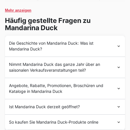
besonders begehrt und oft Teil der Mandarina Duck
Deals, was sie zu einem idealen Kauf für stilbewusste
Mehr anzeigen
Kunden macht. Sichern Sie sich diese praktischen und
Häufig gestellte Fragen zu
modischen Begleiter zu unschlagbaren Preisen im
Mandarina Duck
Rahmen der Mandarina Duck Black Friday Sales.
Handtaschen
– In den Mandarina Duck weekly ads
Die Geschichte von Mandarina Duck: Was ist
Mandarina Duck?
tauchen Handtaschen regelmäßig als Highlights auf,
und auch beim Black Friday zählen sie zu den
Seit seiner Gründung im Jahr 1977 hat Mandarina Duck
gefragtesten Produkten. Ihre Vielseitigkeit und das
Nimmt Mandarina Duck das ganze Jahr über an
eine beeindruckende Reise hinter sich, die von
charakteristische Design machen sie zu einem Must-
saisonalen Verkaufsveranstaltungen teil?
Innovation und einem tiefen Verständnis für
have. Entdecken Sie jetzt die aktuellen Mandarina
anspruchsvolle Reisebegleiter geprägt ist. Ihre Vision
Ja, Mandarina Duck nimmt das ganze Jahr über an
Duck offers und finden Sie Ihre Traumtasche zu einem
war es, von Anfang an mehr als nur
Taschen
zu
Angebote, Rabatte, Promotionen, Broschüren und
verschiedenen saisonalen Verkaufsaktionen teil, und wir
Sonderpreis.
schaffen; sie wollten funktionale und stilvolle
Kataloge in Mandarina Duck
stellen sicher, dass Sie über alle aktuellen
Angebote für
Accessoires
entwerfen, die den dynamischen Lebensstil
Mandarina Duck Österreich
und
Rabattaktionen im
ihrer Kunden bereichern. Mit einer klaren Fokussierung
Koffer und Trolleys
– Für Reisebegeisterte sind Koffer
Entdecken Sie die Welt von Mandarina Duck in
Geschäft
informiert sind. Halten Sie Ausschau nach
Ist Mandarina Duck derzeit geöffnet?
auf hochwertige Materialien und ein unverwechselbares
und Trolleys von Mandarina Duck unverzichtbar, und
Österreich
speziellen Aktionen während unserer
Design hat sich Mandarina Duck schnell als eine
Mandarina Duck hat sich als eine feste Größe im Bereich
zum Black Friday sind sie besonders attraktiv im Preis.
Frühlingsangebote
,
Sommerangebote
,
Schulbeginn
-
Mandarina Duck in Österreich: Ihre Besuchszeiten
führende Marke im Bereich
Gepäck
und
hochwertiger und stilvoller Accessoires auf dem
Diese langlebigen Reisebegleiter sind oft Teil der
So kaufen Sie Mandarina Duck-Produkte online
Rabatten, den
Herbstrabatten
und den
und Tipps für ein angenehmes Einkaufserlebnis
Modeaccessoires
etabliert. Diese Entwicklung spiegelt
österreichischen Markt etabliert. Sie bieten eine
Winterangebote
n. Zusätzlich sind Mandarina Duck-
exklusiven Mandarina Duck deals und bieten sich
Die Filialen von Mandarina Duck in Österreich freuen