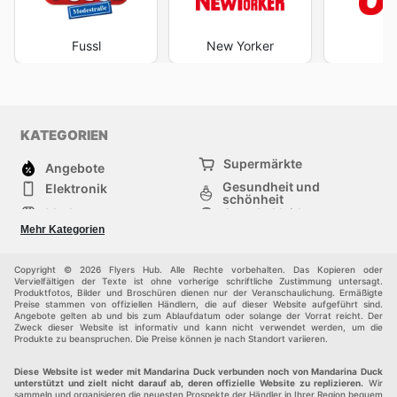
Fussl
New Yorker
O
KATEGORIEN
Supermärkte
Angebote
Gesundheit und
Elektronik
schönheit
Mode
Sportbekleidung
Baumarkt
Baby und kind
Mehr Kategorien
Haustiere
Möbel & Wohnen
Andere
Copyright © 2026 Flyers Hub. Alle Rechte vorbehalten. Das Kopieren oder
Vervielfältigen der Texte ist ohne vorherige schriftliche Zustimmung untersagt.
Produktfotos, Bilder und Broschüren dienen nur der Veranschaulichung. Ermäßigte
Preise stammen von offiziellen Händlern, die auf dieser Website aufgeführt sind.
Angebote gelten ab und bis zum Ablaufdatum oder solange der Vorrat reicht. Der
Zweck dieser Website ist informativ und kann nicht verwendet werden, um die
Produkte zu beanspruchen. Die Preise können je nach Standort variieren.
Diese Website ist weder mit Mandarina Duck verbunden noch von Mandarina Duck
unterstützt und zielt nicht darauf ab, deren offizielle Website zu replizieren.
Wir
sammeln und organisieren die neuesten Prospekte der Händler in Ihrer Region bequem