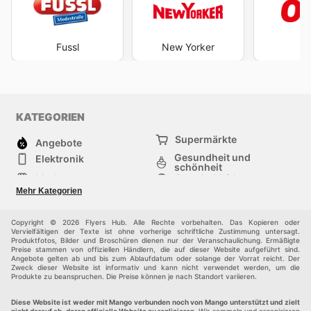
aktuellen Angebote können Kunden nicht nur Geld
sparen, sondern auch sicherstellen, dass sie immer die
neuesten und angesagtesten Stücke ihrer
Fussl
New Yorker
O
Lieblingskollektionen ergattern.
Stay up to date with Mango's weekly ads and enjoy
exclusive savings every day.
KATEGORIEN
Supermärkte
Angebote
Gesundheit und
Elektronik
schönheit
Mode
Sportbekleidung
Baumarkt
Baby und kind
Mehr Kategorien
Haustiere
Möbel & Wohnen
Andere
Copyright © 2026 Flyers Hub. Alle Rechte vorbehalten. Das Kopieren oder
Vervielfältigen der Texte ist ohne vorherige schriftliche Zustimmung untersagt.
Produktfotos, Bilder und Broschüren dienen nur der Veranschaulichung. Ermäßigte
Preise stammen von offiziellen Händlern, die auf dieser Website aufgeführt sind.
Angebote gelten ab und bis zum Ablaufdatum oder solange der Vorrat reicht. Der
Zweck dieser Website ist informativ und kann nicht verwendet werden, um die
Produkte zu beanspruchen. Die Preise können je nach Standort variieren.
Diese Website ist weder mit Mango verbunden noch von Mango unterstützt und zielt