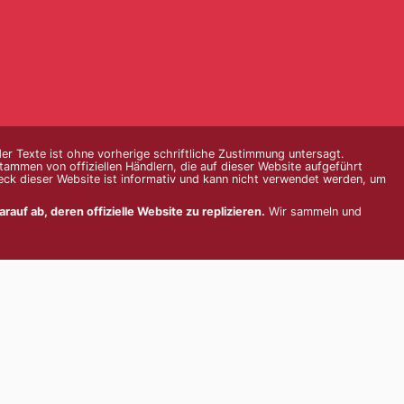
er Texte ist ohne vorherige schriftliche Zustimmung untersagt.
ammen von offiziellen Händlern, die auf dieser Website aufgeführt
eck dieser Website ist informativ und kann nicht verwendet werden, um
auf ab, deren offizielle Website zu replizieren.
Wir sammeln und