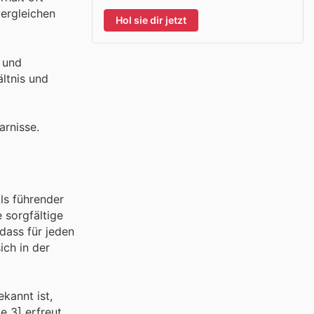
vergleichen
Hol sie dir jetzt
n und
ältnis und
arnisse.
ls führender
 sorgfältige
dass für jeden
ich in der
kannt ist,
e 3] erfreut