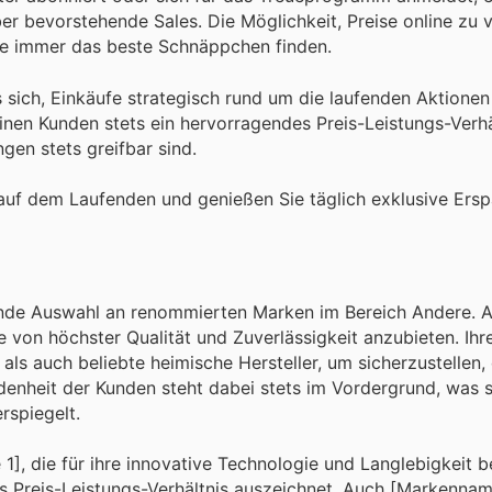
r bevorstehende Sales. Die Möglichkeit, Preise online zu 
s sie immer das beste Schnäppchen finden.
s sich, Einkäufe strategisch rund um die laufenden Aktione
einen Kunden stets ein hervorragendes Preis-Leistungs-Verh
gen stets greifbar sind.
auf dem Laufenden und genießen Sie täglich exklusive Ersp
ende Auswahl an renommierten Marken im Bereich Andere. A
e von höchster Qualität und Zuverlässigkeit anzubieten. Ihre
ls auch beliebte heimische Hersteller, um sicherzustellen, 
denheit der Kunden steht dabei stets im Vordergrund, was s
rspiegelt.
 die für ihre innovative Technologie und Langlebigkeit be
s Preis-Leistungs-Verhältnis auszeichnet. Auch [Markennam