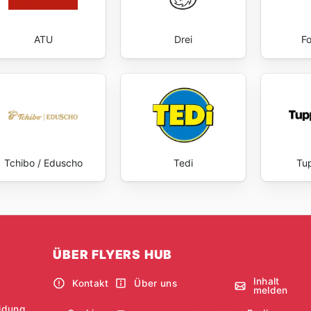
ATU
Drei
Fo
Tchibo / Eduscho
Tedi
Tu
ÜBER FLYERS HUB
Inhalt
Kontakt
Über uns
melden
idung