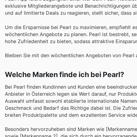
exklusive Mitgliederangebote und Benachrichtigungen übe
und auf limitierte Deals zu reagieren, stellt sicher, das
Um die Ersparnisse bei Pearl zu maximieren, empfiehlt e
wöchentlichen Angebote zu planen. Pearl ist bestrebt, s
hohe Zufriedenheit zu bieten, sodass attraktive Einsparun
Bleiben Sie mit den wöchentlichen Angeboten von Pearl 
Welche Marken finde ich bei Pearl?
Bei Pearl finden Kundinnen und Kunden eine beeindruck
Anbieter in Österreich legen sie Wert darauf, nur Produkt
Auswahl umfasst sowohl etablierte internationale Namen a
Geschmack und Bedarf das Richtige dabei ist. Die Zufrie
breiten Produktpalette und dem exzellenten Service wide
Besonders hervorzuheben sind Marken wie [Markenname 1],
sowie [Markenname 2], die sich durch ein hervorragende