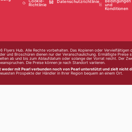
Cookie-
Bedingungen
Datenschutzrichtlinie
Richtlinie
und
Konditionen
 Flyers Hub. Alle Rechte vorbehalten. Das Kopieren oder Vervielfältigen d
lder und Broschüren dienen nur der Veranschaulichung. Ermäßigte Preise st
elten ab und bis zum Ablaufdatum oder solange der Vorrat reicht. Der Zw
beanspruchen. Die Preise können je nach Standort variieren.
t weder mit Pearl verbunden noch von Pearl unterstützt und zielt nicht dar
 neuesten Prospekte der Händler in Ihrer Region bequem an einem Ort.