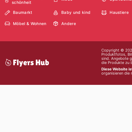
schönheit
Baumarkt
Baby und kind
Haustiere
Möbel & Wohnen
Andere
Copyright © 2026
Produktfotos, Bi
sind. Angebote g
die Produkte zu 
Diese Website is
organisieren die