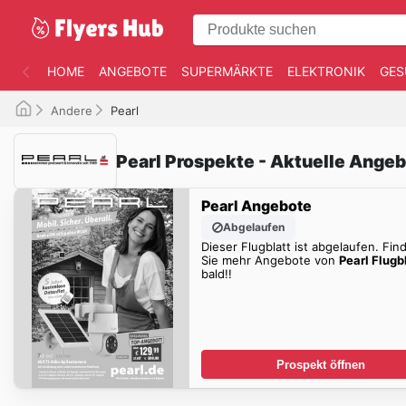
HOME
ANGEBOTE
SUPERMÄRKTE
ELEKTRONIK
GES
Andere
Pearl
Pearl Prospekte - Aktuelle Ange
Pearl Angebote
Abgelaufen
Dieser Flugblatt ist abgelaufen. Fin
Sie mehr Angebote von
Pearl Flugb
bald!!
Prospekt öffnen