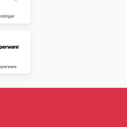
rstinger
pperware