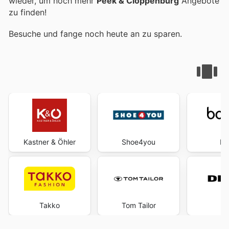
wieder, um noch mehr
Peek & Cloppenburg
Angebote
zu finden!
Besuche
und fange noch heute an zu sparen.
Kastner & Öhler
Shoe4you
Bo
Takko
Tom Tailor
D