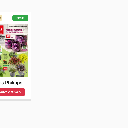
e
Neu!
s Philipps
ekt öffnen