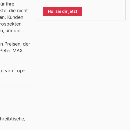
ür ihre
te, die nicht
Hol sie dir jetzt
ren. Kunden
rospekten,
en, um die
n Preisen, der
 Peter MAX
te von Top-
hreibtische,