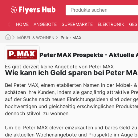
HOME
ANGEBOTE
SUPERMÄRKTE
ELEKTRONIK
GES
MÖBEL & WOHNEN
Peter MAX
Peter MAX Prospekte - Aktuelle
Es gibt derzeit keine Angebote von Peter MAX
Wie kann ich Geld sparen bei Peter M
Bei Peter MAX, einem etablierten Namen in der Möbel- & 
schätzen ihre Kunden, indem sie ganzjährig attraktive Pr
auf der Suche nach neuen Einrichtungsideen sind oder gez
hochwertigen und gleichzeitig erschwinglichen Produkten
dennoch stilvoll zu wohnen.
Um bei Peter MAX clever einzukaufen und bares Geld zu 
die aktuellen Wochenangebote und Prospekte im Auge beh