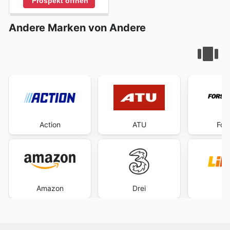
Prospekt öffnen
Andere Marken von Andere
Action
ATU
For
Amazon
Drei
L