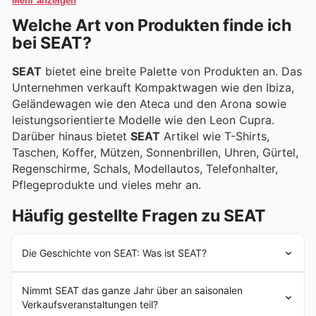
Mehr anzeigen
Interessierte übersichtlich aufbereitet in den
Welche Art von Produkten finde ich
wöchentlichen SEAT Flugblättern und im Online-
bei SEAT?
Katalog.
SEAT
bietet eine breite Palette von Produkten an. Das
Unternehmen verkauft Kompaktwagen wie den Ibiza,
Geländewagen wie den Ateca und den Arona sowie
leistungsorientierte Modelle wie den Leon Cupra.
Darüber hinaus bietet
SEAT
Artikel wie T-Shirts,
Taschen, Koffer, Mützen, Sonnenbrillen, Uhren, Gürtel,
Regenschirme, Schals, Modellautos, Telefonhalter,
Pflegeprodukte und vieles mehr an.
Häufig gestellte Fragen zu SEAT
Die Geschichte von SEAT: Was ist SEAT?
SEAT
wurde 1950 durch eine Partnerschaft zwischen
Nimmt SEAT das ganze Jahr über an saisonalen
dem erloschenen spanischen "Instituto Nacional de
Verkaufsveranstaltungen teil?
Industria", privaten Unternehmen und FIAT gegründet.