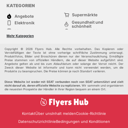
KATEGORIEN
Supermärkte
Angebote
Gesundheit und
Elektronik
schönheit
Mode
Sportbekleidung
Baumarkt
Baby und kind
Mehr Kategorien
Haustiere
Möbel & Wohnen
Andere
Copyright © 2026 Flyers Hub. Alle Rechte vorbehalten. Das Kopieren oder
Vervielfältigen der Texte ist ohne vorherige schriftliche Zustimmung untersagt.
Produktfotos, Bilder und Broschüren dienen nur der Veranschaulichung. Ermäßigte
Preise stammen von offiziellen Händlern, die auf dieser Website aufgeführt sind.
Angebote gelten ab und bis zum Ablaufdatum oder solange der Vorrat reicht. Der
Zweck dieser Website ist informativ und kann nicht verwendet werden, um die
Produkte zu beanspruchen. Die Preise können je nach Standort variieren.
Diese Website ist weder mit SEAT verbunden noch von SEAT unterstützt und zielt
nicht darauf ab, deren offizielle Website zu replizieren.
Wir sammeln und organisieren
die neuesten Prospekte der Händler in Ihrer Region bequem an einem Ort.
Kontakt
Über uns
Inhalt melden
Cookie-Richtlinie
Datenschutzrichtlinie
Bedingungen und Konditionen