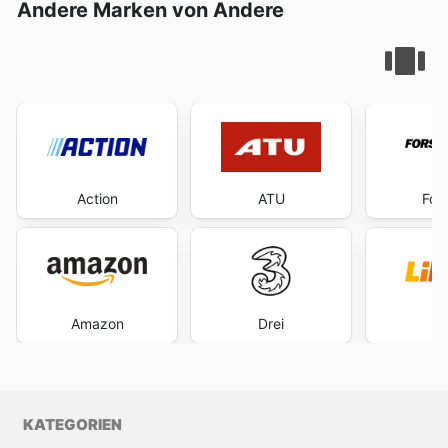
Andere Marken von Andere
Action
ATU
For
Amazon
Drei
L
KATEGORIEN