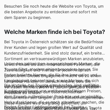
Besuchen Sie noch heute die Website von Toyota, um
die besten Angebote zu entdecken und sofort mit
dem Sparen zu beginnen.
Welche Marken finde ich bei Toyota?
Bei Toyota in Österreich schätzen sie die Bedürfnisse
ihrer Kunden und legen großen Wert auf Qualität und
Kundenzufriedenheit. Sie sind stolz darauf, ein breites
Sortiment an vertrauenswürdigen Marken anzubieten,
Unter den zahlreichen ausgezeichneten Marken, die
sowohl lokale als auch internationale Favoriten, die
Toyota führt, stechen einige besonders hervor. Sie
Zuverlässigkeit und Vielfalt für jeden Anspruch
finden beliebte Namen, die für ihre Innovation und
garantieren. Dieses Engagement macht sie zu einem
Langlebigkeit bekannt sind, sowie Marken, die sich
führenden Händler im Bereich Andere, dem Sie
Die Vorteile, bei Toyota einzukaufen, sind vielfältig.
durch ein hervorragendes Preis-Leistungs-Verhältnis
vertrauen können, wenn es darum geht, die besten
Kunden profitieren von wettbewerbsfähigen Preisen,
auszeichnen und bei den österreichischen
Produkte zu finden.
dem Erwerb authentischer Produkte und regelmäßigen
Konsumenten seit langem große Beliebtheit genießen.
Verkaufsaktionen, die es noch attraktiver machen, die
Diese Auswahl wird sorgfältig getroffen, um
Finden Sie Ihre Lieblingsmarken bei Toyota –
Produkte ihrer Lieblingsmarken zu erwerben. Toyota
sicherzustellen, dass jeder Kunde fündig wird. Um