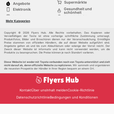
Supermärkte
Angebote
Gesundheit und
Elektronik
schönheit
Mode
Sportbekleidung
Baumarkt
Baby und kind
Mehr Kategorien
Haustiere
Möbel & Wohnen
Andere
Copyright © 2026 Flyers Hub. Alle Rechte vorbehalten. Das Kopieren oder
Vervielfältigen der Texte ist ohne vorherige schriftliche Zustimmung untersagt.
Produktfotos, Bilder und Broschüren dienen nur der Veranschaulichung. Ermäßigte
Preise stammen von offiziellen Händlern, die auf dieser Website aufgeführt sind.
Angebote gelten ab und bis zum Ablaufdatum oder solange der Vorrat reicht. Der
Zweck dieser Website ist informativ und kann nicht verwendet werden, um die
Produkte zu beanspruchen. Die Preise können je nach Standort variieren.
Diese Website ist weder mit Toyota verbunden noch von Toyota unterstützt und zielt
nicht darauf ab, deren offizielle Website zu replizieren.
Wir sammeln und organisieren
die neuesten Prospekte der Händler in Ihrer Region bequem an einem Ort.
Kontakt
Über uns
Inhalt melden
Cookie-Richtlinie
Datenschutzrichtlinie
Bedingungen und Konditionen