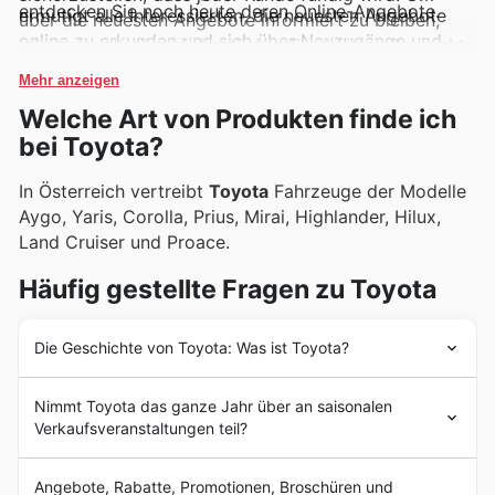
entdecken Sie noch heute deren Online-Angebote.
ermutigt alle Interessierten, die neuesten Angebote
über die neuesten Angebote informiert zu bleiben,
online zu erkunden und sich über Neuzugänge und
lohnt es sich, die wöchentlichen Flugblätter, Prospekte
zeitlich begrenzte Rabatte auf dem Laufenden zu
und Online-Kataloge von Toyota im Auge zu behalten,
Mehr anzeigen
halten.
die regelmäßig exklusive Aktionen und
Welche Art von Produkten finde ich
Sonderangebote für diese Top-Marken präsentieren.
bei Toyota?
In Österreich vertreibt
Toyota
Fahrzeuge der Modelle
Aygo, Yaris, Corolla, Prius, Mirai, Highlander, Hilux,
Land Cruiser und Proace.
Häufig gestellte Fragen zu Toyota
Die Geschichte von Toyota: Was ist Toyota?
Toyota
wurde im Jahr 1937 von Kiichiro Toyoda in
Nimmt Toyota das ganze Jahr über an saisonalen
Japan gegründet. Die Geschichte des Unternehmens in
Verkaufsveranstaltungen teil?
Europa begann 1963, als die ersten 400 Corona-Autos
nach Dänemark exportiert wurden. Im Jahr 1990 feierte
Ja, Toyota nimmt das ganze Jahr über an
Toyota
die feierliche Eröffnung eines neuen
Angebote, Rabatte, Promotionen, Broschüren und
verschiedenen saisonalen Verkaufsaktionen teil, die Sie