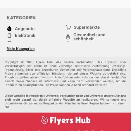
KATEGORIEN
Supermärkte
Angebote
Gesundheit und
Elektronik
schönheit
Mode
Sportbekleidung
Baumarkt
Baby und kind
Mehr Kategorien
Haustiere
Möbel & Wohnen
Andere
Copyright © 2026 Flyers Hub. Alle Rechte vorbehalten. Das Kopieren oder
Vervielfältigen der Texte ist ohne vorherige schriftliche Zustimmung untersagt.
Produktfotos, Bilder und Broschüren dienen nur der Veranschaulichung. Ermäßigte
Preise stammen von offiziellen Händlern, die auf dieser Website aufgeführt sind.
Angebote gelten ab und bis zum Ablaufdatum oder solange der Vorrat reicht. Der
Zweck dieser Website ist informativ und kann nicht verwendet werden, um die
Produkte zu beanspruchen. Die Preise können je nach Standort variieren.
Diese Website ist weder mit Universal verbunden noch von Universal unterstützt und
zielt nicht darauf ab, deren offizielle Website zu replizieren.
Wir sammeln und
organisieren die neuesten Prospekte der Händler in Ihrer Region bequem an einem
Ort.