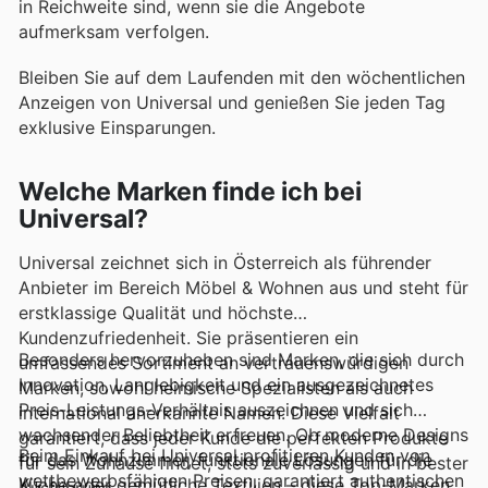
in Reichweite sind, wenn sie die Angebote
aufmerksam verfolgen.
Bleiben Sie auf dem Laufenden mit den wöchentlichen
Anzeigen von Universal und genießen Sie jeden Tag
exklusive Einsparungen.
Welche Marken finde ich bei
Universal?
Universal zeichnet sich in Österreich als führender
Anbieter im Bereich Möbel & Wohnen aus und steht für
erstklassige Qualität und höchste
Kundenzufriedenheit. Sie präsentieren ein
Besonders hervorzuheben sind Marken, die sich durch
umfassendes Sortiment an vertrauenswürdigen
Innovation, Langlebigkeit und ein ausgezeichnetes
Marken, sowohl heimische Spezialisten als auch
Preis-Leistungs-Verhältnis auszeichnen und sich
international anerkannte Namen. Diese Vielfalt
wachsender Beliebtheit erfreuen. Ob moderne Designs
garantiert, dass jeder Kunde die perfekten Produkte
Beim Einkauf bei Universal profitieren Kunden von
für das Wohnzimmer, funktionale Lösungen für die
für sein Zuhause findet, stets zuverlässig und in bester
wettbewerbsfähigen Preisen, garantiert authentischen
Küche oder gemütliche Textilien – diese Top-Marken