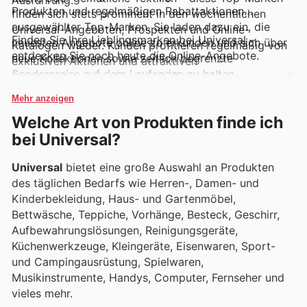
Ausführung.
Produkten und regelmäßigen Rabattaktionen
finden sich stets prominent in den wöchentlichen
ausgewählter Top-Marken. Sie laden dazu ein, die
Universal-Angeboten, Prospekten und Online-
Finden Sie Ihre Lieblingsmarken bei Universal –
neuesten Angebote online zu erkunden und sich über
Katalogen wieder. Kunden profitieren regelmäßig von
entdecken Sie noch heute die Online-Angebote.
neue Kollektionen sowie zeitlich begrenzte
exklusiven Aktionen und attraktiven
Sonderpreise auf dem Laufenden zu halten.
Sonderangeboten, die diese beliebten Marken zu noch
erschwinglicheren Preisen zugänglich machen.
Mehr anzeigen
Welche Art von Produkten finde ich
bei Universal?
Universal
bietet eine große Auswahl an Produkten
des täglichen Bedarfs wie Herren-, Damen- und
Kinderbekleidung, Haus- und Gartenmöbel,
Bettwäsche, Teppiche, Vorhänge, Besteck, Geschirr,
Aufbewahrungslösungen, Reinigungsgeräte,
Küchenwerkzeuge, Kleingeräte, Eisenwaren, Sport-
und Campingausrüstung, Spielwaren,
Musikinstrumente, Handys, Computer, Fernseher und
vieles mehr.