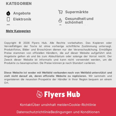
KATEGORIEN
Supermärkte
Angebote
Gesundheit und
Elektronik
schönheit
Mode
Sportbekleidung
Baumarkt
Baby und kind
Mehr Kategorien
Haustiere
Möbel & Wohnen
Andere
Copyright © 2026 Flyers Hub. Alle Rechte vorbehalten. Das Kopieren oder
Vervielfältigen der Texte ist ohne vorherige schriftliche Zustimmung untersagt.
Produktfotos, Bilder und Broschüren dienen nur der Veranschaulichung. Ermäßigte
Preise stammen von offiziellen Händlern, die auf dieser Website aufgeführt sind.
Angebote gelten ab und bis zum Ablaufdatum oder solange der Vorrat reicht. Der
Zweck dieser Website ist informativ und kann nicht verwendet werden, um die
Produkte zu beanspruchen. Die Preise können je nach Standort variieren.
Diese Website ist weder mit Weltbild verbunden noch von Weltbild unterstützt und
zielt nicht darauf ab, deren offizielle Website zu replizieren.
Wir sammeln und
organisieren die neuesten Prospekte der Händler in Ihrer Region bequem an einem
Ort.
Kontakt
Über uns
Inhalt melden
Cookie-Richtlinie
Datenschutzrichtlinie
Bedingungen und Konditionen