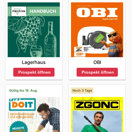
unschlagbare Vorteile abgerundet. Sie profitieren von
durchwegs wettbewerbsfähigen Preisen, dem sicheren
Gefühl, ausschließlich authentische Markenware zu
erwerben, und regelmäßigen Sale-Aktionen, die das
Budget schonen. Es lohnt sich daher, die neuesten
Angebote auf der Webseite zu durchstöbern und sich
über Neuzugänge sowie zeitlich begrenzte Rabatte auf
dem Laufenden zu halten.
Finden Sie Ihre Lieblingsmarken bei Weltbild –
entdecken Sie noch heute die Online-Angebote.
Lagerhaus
OBI
Prospekt öffnen
Prospekt öffnen
Gültig bis 16. Aug.
Noch 3 Tage