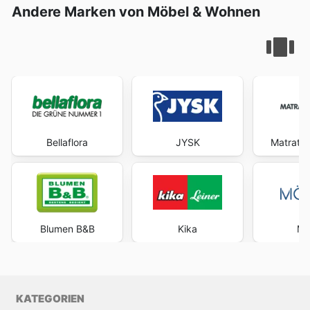
Andere Marken von Möbel & Wohnen
Bellaflora
JYSK
Matratz
Blumen B&B
Kika
Mö
KATEGORIEN