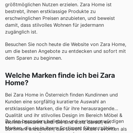
größtmöglichen Nutzen erzielen. Zara Home ist
bestrebt, ihnen erstklassige Produkte zu
erschwinglichen Preisen anzubieten, und beweist
damit, dass stilvolles Wohnen für jedermann
zugänglich ist.
Besuchen Sie noch heute die Website von Zara Home,
um die besten Angebote zu entdecken und sofort mit
dem Sparen zu beginnen.
Welche Marken finde ich bei Zara
Home?
Bei Zara Home in Österreich finden Kundinnen und
Kunden eine sorgfältig kuratierte Auswahl an
erstklassigen Marken, die für ihre herausragende
Qualität und ihr stilvolles Design im Bereich Möbel &
Zu den besonders beliebten und vertrauenswürdigen
Wohnen bekannt sind. Sie sind stolz darauf, ein
Marken, die sie in ihrem Sortiment führen, zählen
Sortiment anzubieten, das sowohl lokale Favoriten als