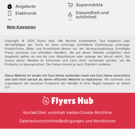
Supermärkte
Angebote
Gesundheit und
Elektronik
schönheit
Mode
Sportbekleidung
Baumarkt
Baby und kind
Mehr Kategorien
Haustiere
Möbel & Wohnen
Andere
Copyright © 2026 Flyers Hub. Alle Rechte vorbehalten. Das Kopieren oder
Vervielfältigen der Texte ist ohne vorherige schriftliche Zustimmung untersagt.
Produktfotos, Bilder und Broschüren dienen nur der Veranschaulichung. Ermäßigte
Preise stammen von offiziellen Händlern, die auf dieser Website aufgeführt sind.
Angebote gelten ab und bis zum Ablaufdatum oder solange der Vorrat reicht. Der
Zweck dieser Website ist informativ und kann nicht verwendet werden, um die
Produkte zu beanspruchen. Die Preise können je nach Standort variieren.
Diese Website ist weder mit Zara Home verbunden noch von Zara Home unterstützt
und zielt nicht darauf ab, deren offizielle Website zu replizieren.
Wir sammeln und
organisieren die neuesten Prospekte der Händler in Ihrer Region bequem an einem
Ort.
Kontakt
Über uns
Inhalt melden
Cookie-Richtlinie
Datenschutzrichtlinie
Bedingungen und Konditionen