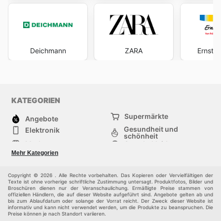
Deichmann
ZARA
Ernstin
KATEGORIEN
Supermärkte
Angebote
Gesundheit und
Elektronik
schönheit
Mode
Sportbekleidung
Baumarkt
Baby und kind
Mehr Kategorien
Haustiere
Möbel & Wohnen
Andere
Copyright © 2026 . Alle Rechte vorbehalten. Das Kopieren oder Vervielfältigen der
Texte ist ohne vorherige schriftliche Zustimmung untersagt. Produktfotos, Bilder und
Broschüren dienen nur der Veranschaulichung. Ermäßigte Preise stammen von
offiziellen Händlern, die auf dieser Website aufgeführt sind. Angebote gelten ab und
bis zum Ablaufdatum oder solange der Vorrat reicht. Der Zweck dieser Website ist
informativ und kann nicht verwendet werden, um die Produkte zu beanspruchen. Die
Preise können je nach Standort variieren.