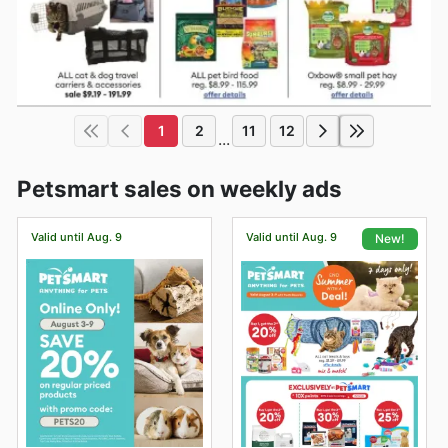
1
2
11
12
...
Petsmart sales on weekly ads
Valid until Aug. 9
Valid until Aug. 9
New!