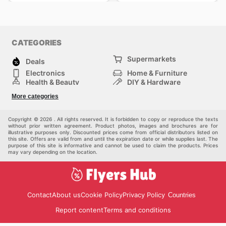
CATEGORIES
Supermarkets
Deals
Electronics
Home & Furniture
Health & Beauty
DIY & Hardware
Sport & Recreation
Fashion
More categories
Auto & Moto
Kids
Pets
Others
Copyright © 2026 . All rights reserved. It is forbidden to copy or reproduce the texts
without prior written agreement. Product photos, images and brochures are for
illustrative purposes only. Discounted prices come from official distributors listed on
this site. Offers are valid from and until the expiration date or while supplies last. The
purpose of this site is informative and cannot be used to claim the products. Prices
may vary depending on the location.
Contact
About us
Cookie Policy
Privacy Policy
Countries
Report content
Terms and conditions