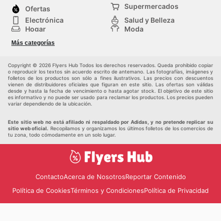
cliente para obtener información detallada.
directamente a la tienda antes de su visita.
Supermercados
Mantente Conectado con las Últimas Tendencias y
Ofertas
Ahorros de Adidas
Electrónica
Salud y Belleza
Es fundamental para los entusiastas del deporte y la
Hogar
Moda
moda en Colombia mantenerse al tanto de las
Herramientas y jardinería
Deporte
Más categorías
Infancia
Otros
novedades y promociones que Adidas tiene para
ofrecer. Visitar frecuentemente el sitio web oficial de
Copyright © 2026 Flyers Hub Todos los derechos reservados. Queda prohibido copiar
Adidas Colombia es la estrategia más efectiva para no
o reproducir los textos sin acuerdo escrito de antemano. Las fotografías, imágenes y
perderse ninguna oportunidad de
Adidas sales
y
folletos de los productos son sólo a fines ilustrativos. Las precios con descuentos
vienen de distribuidores oficiales que figuran en este sitio. Las ofertas son válidas
Adidas deals
. Al consultar regularmente los
Adidas
desde y hasta la fecha de vencimiento o hasta agotar stock. El objetivo de este sitio
weekly ads
, los clientes pueden planificar sus compras,
es informativo y no puede ser usado para reclamar los productos. Los precios pueden
variar dependiendo de la ubicación.
anticipar lanzamientos especiales y asegurarse de
adquirir sus productos favoritos al mejor precio. La
Este sitio web no está afiliado ni respaldado por Adidas, y no pretende replicar su
constante aparición de
Adidas ad this week
y
Adidas
sitio web oficial.
Recopilamos y organizamos los últimos folletos de los comercios de
tu zona, todo cómodamente en un solo lugar.
sales this week
subraya el compromiso de la marca con
ofrecer valor y accesibilidad a su comunidad en
Colombia. Estar informado sobre los
Adidas flyers
y
cada
Adidas ad
les permite a los consumidores disfrutar
de los beneficios de la calidad y la innovación de Adidas
Contacto
Acerca de Nosotros
Reportar Contenido
mientras ahorran de manera inteligente. Stay up to date
Política de Cookies
Términos y Condiciones
Política de Privacidad
with Adidas's weekly ads and enjoy exclusive savings
every day.