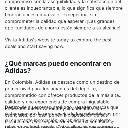
compromiso con la asequibilidad y la satisfacción del
cliente es inquebrantable, lo que significa que siempre
tendrán acceso a un valor excepcional sin
comprometer la calidad que esperan. ¡Las grandes
oportunidades de ahorro están siempre a su alcance!
Visita Adidas's website today to explore the best
deals and start saving now.
¿Qué marcas puedo encontrar en
Adidas?
En Colombia, Adidas se destaca como un destino de
primer nivel para los amantes del deporte,
comprometido con ofrecer productos de la más alta
calidad y una experiencia de compra inigualable.
Dentro de su extenso catálogo, resaltan marcas que
Entienden que la variedad y la confianza son
se han ganado la preferencia de los colombianos por
esenciales, por eso, ponen a disposición de sus
su constante innovación, durabilidad y excelente
clientes una amplia gama de marcas reconocidas,
relación calidad-precio. Entre ellas, se encuentran
tanto nacionales como internacionales, garantizando