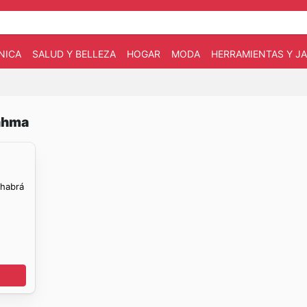
NICA
SALUD Y BELLEZA
HOGAR
MODA
HERRAMIENTAS Y JA
rahma
 habrá