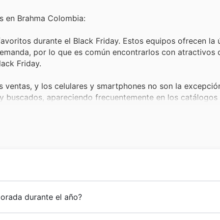
os en Brahma Colombia:
avoritos durante el Black Friday. Estos equipos ofrecen la 
 demanda, por lo que es común encontrarlos con atractivos
ack Friday.
as ventas, y los celulares y smartphones no son la excepció
 buscados, apareciendo frecuentemente en los catálogos 
e incluye refrigeradores, lavadoras y hornos, experimenta 
electrodomésticos de alta necesidad y valor son una priorid
uy competitivas en sus ventas especiales.
les son esenciales tanto para el trabajo como para el entr
rante el Black Friday, Brahma presenta excelentes ofertas 
istoria de dedicación y crecimiento, consolidándose como 
orada durante el año?
 en los catálogos de promociones.
caracteriza por un compromiso constante con la calidad y 
 gama de productos deportivos diseñados para potenciar e