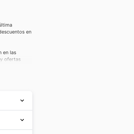
última
 descuentos en
n en las
y ofertas
un aumento
ad para
etenimiento,
en estos
un
la
l