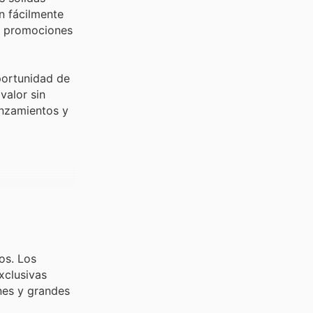
n fácilmente
 y promociones
portunidad de
valor sin
anzamientos y
os. Los
xclusivas
ones y grandes