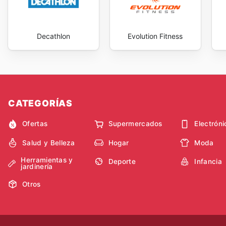
Decathlon
Evolution Fitness
CATEGORÍAS
Ofertas
Supermercados
Electróni
Salud y Belleza
Hogar
Moda
Herramientas y
Deporte
Infancia
jardinería
Otros