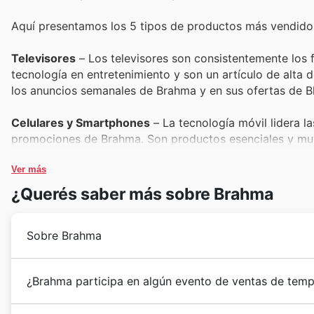
Aquí presentamos los 5 tipos de productos más vendid
Televisores
– Los televisores son consistentemente los f
tecnología en entretenimiento y son un artículo de alta
los anuncios semanales de Brahma y en sus ofertas de Bl
Celulares y Smartphones
– La tecnología móvil lidera l
promociones de Brahma. Son productos esenciales y muy
especiales de Brahma para el Black Friday.
Ver más
Línea Blanca (Electrodomésticos)
– La línea blanca, qu
¿Querés saber más sobre Brahma
significativo en las ventas durante Black Friday. Estos 
muchos compradores, y Brahma los incluye con ofertas m
Sobre Brahma
Computadores y Portátiles
– Los computadores y portáti
lo que los convierte en un éxito de ventas constante. Du
Desde su llegada a Colombia, Brahma ha tejido una h
¿Brahma participa en algún evento de ventas de temp
dispositivos, reflejando su alta demanda y su presencia
referente en el mundo del deporte. Su trayectoria se 
innovación, ofreciendo a los colombianos una amplia