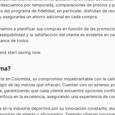
ir descuentos por temporada, comparaciones de precios y p
s del programa de fidelidad, en particular, disfrutan de r
 y asegurarles un ahorro adicional en cada compra.
mamos a planificar sus compras en función de las promocio
equibilidad y la satisfacción del cliente es evidente en ca
cance de todos.
and start saving now.
hma?
te en Colombia, su compromiso inquebrantable con la cali
estigio de las marcas que ofrecen. Cuentan con un extenso p
, garantizando que cada cliente encuentre opciones confia
enfoca en la excelencia, asegurando una experiencia de co
 en la industria deportiva por su innovación constante, du
avoritas de atletas y aficionados. También ofrecen opcione