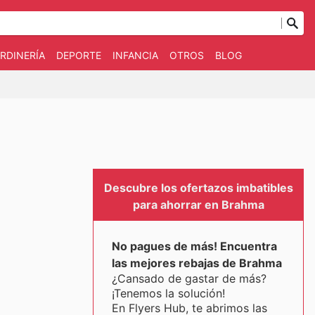
RDINERÍA
DEPORTE
INFANCIA
OTROS
BLOG
Descubre los ofertazos imbatibles
para ahorrar en Brahma
No pagues de más! Encuentra
las mejores rebajas de Brahma
¿Cansado de gastar de más?
¡Tenemos la solución!
En Flyers Hub, te abrimos las