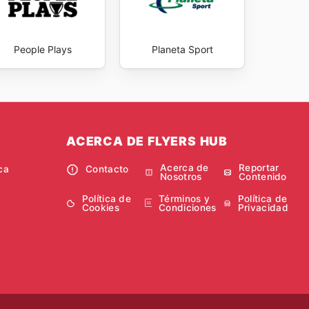
People Plays
Planeta Sport
ACERCA DE FLYERS HUB
Acerca de
Reportar
ca
Contacto
Nosotros
Contenido
Política de
Términos y
Política de
Cookies
Condiciones
Privacidad