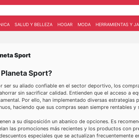
NICA
SALUD Y BELLEZA
HOGAR
MODA
HERRAMIENTAS Y JA
aneta Sport
 Planeta Sport?
 ser su aliado confiable en el sector deportivo, los comp
horrar sin sacrificar calidad. Entienden que el acceso a e
damental. Por ello, han implementado diversas estrategias 
inuos, haciendo que sus compras sean siempre rentables y s
tienen a su disposición un abanico de opciones. Es recomen
velan las promociones más recientes y los productos con pr
 descuentos especiales que se actualizan frecuentemente en