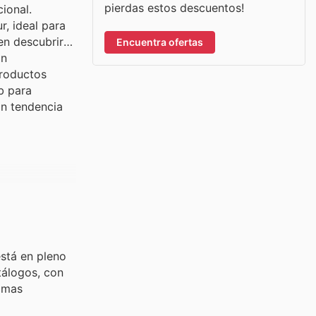
pierdas estos descuentos!
ional.
, ideal para
en descubrir
Encuentra ofertas
án
productos
b para
an tendencia
está en pleno
tálogos, con
timas