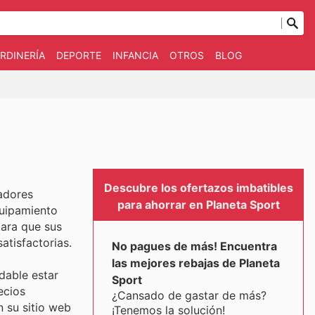
RDINERÍA
DEPORTE
INFANCIA
OTROS
BLOG
Descubre los ofertazos imbatibles
radores
para ahorrar en Planeta Sport
quipamiento
para que sus
atisfactorias.
No pagues de más! Encuentra
las mejores rebajas de Planeta
dable estar
Sport
ecios
¿Cansado de gastar de más?
 su sitio web
¡Tenemos la solución!