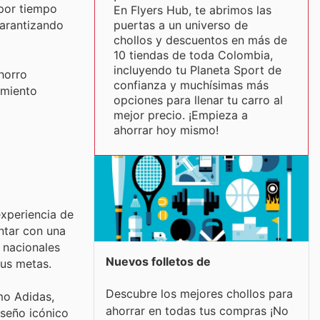
 por tiempo
En Flyers Hub, te abrimos las
puertas a un universo de
garantizando
chollos y descuentos en más de
10 tiendas de toda Colombia,
incluyendo tu Planeta Sport de
horro
confianza y muchísimas más
amiento
opciones para llenar tu carro al
mejor precio. ¡Empieza a
ahorrar hoy mismo!
experiencia de
ontar con una
 nacionales
Nuevos folletos de
sus metas.
Descubre los mejores chollos para
mo Adidas,
ahorrar en todas tus compras ¡No
iseño icónico