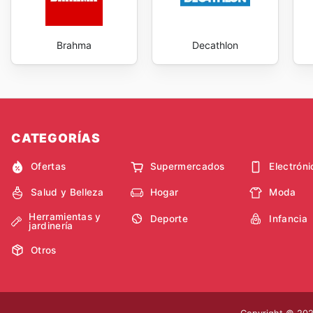
Brahma
Decathlon
CATEGORÍAS
Ofertas
Supermercados
Electróni
Salud y Belleza
Hogar
Moda
Herramientas y
Deporte
Infancia
jardinería
Otros