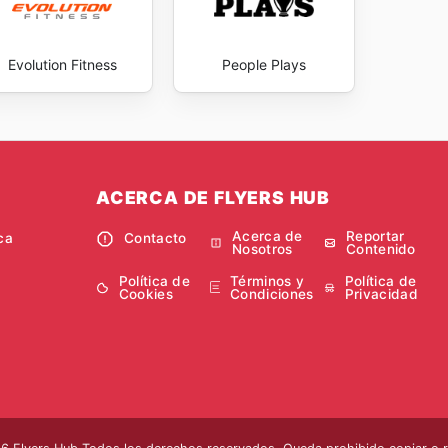
Evolution Fitness
People Plays
ACERCA DE FLYERS HUB
Acerca de
Reportar
ca
Contacto
Nosotros
Contenido
Política de
Términos y
Política de
Cookies
Condiciones
Privacidad