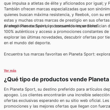
que impulsa a atletas de élite y aficionados por igual; 
También ofrecen marcas especializadas que son sinónimo
quienes buscan máxima resistencia, y Reebok, con su enf
estas y muchas otras marcas de prestigio en sus ofertas
promociones exclusivas y descuentos imperdibles.
Al elegir Planeta Sport, los consumidores se benefician 
100% auténticos y acceso a promociones constantes de su
explorar las últimas novedades, descubrir ofertas por ti
en el mundo del deporte.
Encuentra tus marcas favoritas en Planeta Sport: explora
Ver más
¿Qué tipo de productos vende Planeta
En Planeta Sport, su destino preferido para artículos de
apogeo. Los clientes encontrarán una increíble selecci
ofertas exclusivas esperando en su sitio web oficial. Le
promociones y las mejores ofertas que llegan con fuerza