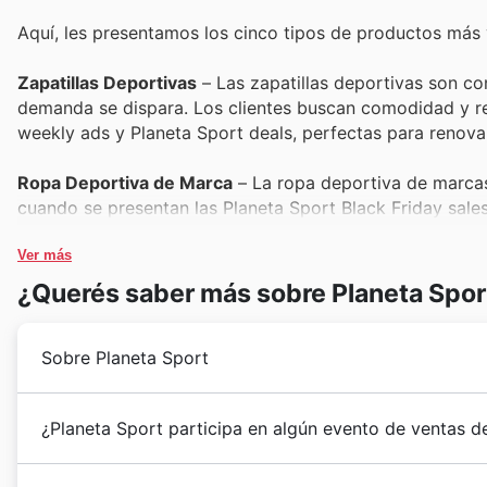
Aquí, les presentamos los cinco tipos de productos más
Zapatillas Deportivas
– Las zapatillas deportivas son con
demanda se dispara. Los clientes buscan comodidad y re
weekly ads y Planeta Sport deals, perfectas para renova
Ropa Deportiva de Marca
– La ropa deportiva de marca
cuando se presentan las Planeta Sport Black Friday sales
obtengan el máximo valor en cada compra incluida en las
Ver más
Equipamiento para Entrenamiento en Casa
– Con la cre
¿Querés saber más sobre Planeta Spor
en casa se ha convertido en un favorito indiscutible. Lo
personales, encontrando todo lo necesario en los catálo
Sobre Planeta Sport
Accesorios para Running
– Para los entusiastas del run
técnicas son esenciales. Estos artículos, a menudo dest
Planeta Sport began its journey in Colombia with a cl
¿Planeta Sport participa en algún evento de ventas 
significativas para sus carreras.
passionate athletes and enthusiasts across the countr
themselves to offering a curated selection of top-tie
Sí, Planeta Sport participa activamente en las
promoc
Indumentaria para Fútbol
– La pasión por el fútbol en C