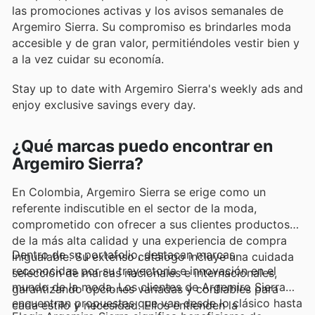
las promociones activas y los avisos semanales de
Argemiro Sierra. Su compromiso es brindarles moda
accesible y de gran valor, permitiéndoles vestir bien y
a la vez cuidar su economía.
Stay up to date with Argemiro Sierra's weekly ads and
enjoy exclusive savings every day.
¿Qué marcas puedo encontrar en
Argemiro Sierra?
En Colombia, Argemiro Sierra se erige como un
referente indiscutible en el sector de la moda,
comprometido con ofrecer a sus clientes productos
de la más alta calidad y una experiencia de compra
Dentro de su portafolio, destacan marcas
inigualable. Su extenso catálogo incluye una cuidada
reconocidas por su trayectoria e innovación en el
selección de marcas nacionales e internacionales,
mundo de la moda. Los clientes de Argemiro Sierra
garantizando opciones variadas y confiables para
encuentran propuestas que van desde lo clásico hasta
cada estilo y necesidad. Ellos entienden la