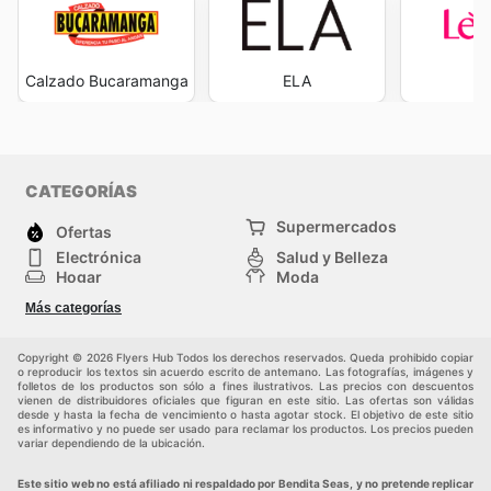
promociones atractivas y accesibles para todos. Estar al
tanto de las
Bendita Seas sales
y las
Bendita Seas
sales this week
permite a los consumidores optimizar
su presupuesto y disfrutar de la conveniencia de
Calzado Bucaramanga
ELA
L
adquirir productos de calidad a precios inmejorables.
Visita Bendita Seas's website today to explore the best
deals and start saving now.
CATEGORÍAS
Supermercados
Ofertas
Electrónica
Salud y Belleza
Hogar
Moda
Herramientas y jardinería
Deporte
Más categorías
Infancia
Otros
Copyright © 2026 Flyers Hub Todos los derechos reservados. Queda prohibido copiar
o reproducir los textos sin acuerdo escrito de antemano. Las fotografías, imágenes y
folletos de los productos son sólo a fines ilustrativos. Las precios con descuentos
vienen de distribuidores oficiales que figuran en este sitio. Las ofertas son válidas
desde y hasta la fecha de vencimiento o hasta agotar stock. El objetivo de este sitio
es informativo y no puede ser usado para reclamar los productos. Los precios pueden
variar dependiendo de la ubicación.
Este sitio web no está afiliado ni respaldado por Bendita Seas, y no pretende replicar