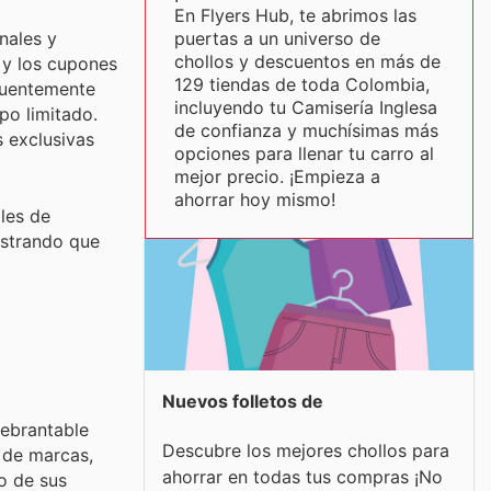
En Flyers Hub, te abrimos las
puertas a un universo de
nales y
chollos y descuentos en más de
 y los cupones
129 tiendas de toda Colombia,
ecuentemente
incluyendo tu Camisería Inglesa
po limitado.
de confianza y muchísimas más
s exclusivas
opciones para llenar tu carro al
mejor precio. ¡Empieza a
ahorrar hoy mismo!
les de
ostrando que
Nuevos folletos de
uebrantable
Descubre los mejores chollos para
 de marcas,
ahorrar en todas tus compras ¡No
o de sus