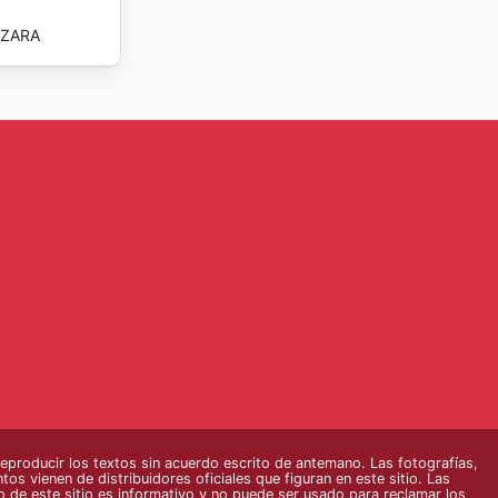
ZARA
roducir los textos sin acuerdo escrito de antemano. Las fotografías,
os vienen de distribuidores oficiales que figuran en este sitio. Las
o de este sitio es informativo y no puede ser usado para reclamar los