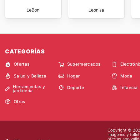
LeBon
Leonisa
CATEGORÍAS
Ofertas
Supermercados
Electróni
Salud y Belleza
Hogar
Moda
Herramientas y
Deporte
Infancia
jardinería
Otros
Copyright © 2026
imágenes y follet
ofertas son válid