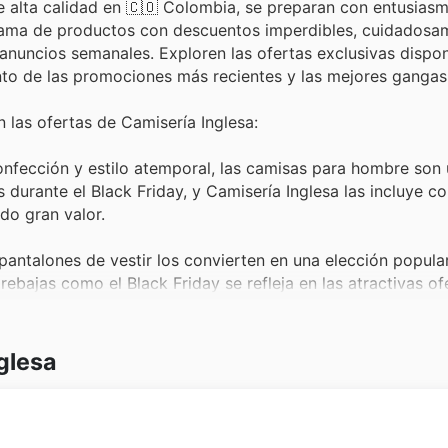
e alta calidad en 🇨🇴 Colombia, se preparan con entusiasm
 gama de productos con descuentos imperdibles, cuidadosa
anuncios semanales. Exploren las ofertas exclusivas dispon
tanto de las promociones más recientes y las mejores gangas
las ofertas de Camisería Inglesa:
fección y estilo atemporal, las camisas para hombre son u
urante el Black Friday, y Camisería Inglesa las incluye co
do gran valor.
 pantalones de vestir los convierten en una elección popula
ebajas como el Black Friday se refleja en las atractivas of
Inglesa.
er atuendo, las corbatas y accesorios son esenciales par
glesa
 son protagonistas en los anuncios semanales de Camisería
 durante el Black Friday.
lave, y sus chaquetas y sacos ofrecen calidad y diseño. S