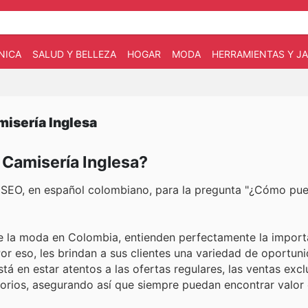
NICA
SALUD Y BELLEZA
HOGAR
MODA
HERRAMIENTAS Y JA
misería Inglesa
 Camisería Inglesa?
ra SEO, en español colombiano, para la pregunta "¿Cómo pu
 de la moda en Colombia, entienden perfectamente la import
Por eso, les brindan a sus clientes una variedad de oportun
tá en estar atentos a las ofertas regulares, las ventas excl
orios, asegurando así que siempre puedan encontrar valor