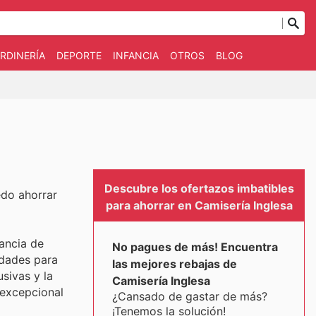
RDINERÍA
DEPORTE
INFANCIA
OTROS
BLOG
Descubre los ofertazos imbatibles
edo ahorrar
para ahorrar en Camisería Inglesa
ancia de
No pagues de más! Encuentra
idades para
las mejores rebajas de
usivas y la
Camisería Inglesa
 excepcional
¿Cansado de gastar de más?
¡Tenemos la solución!