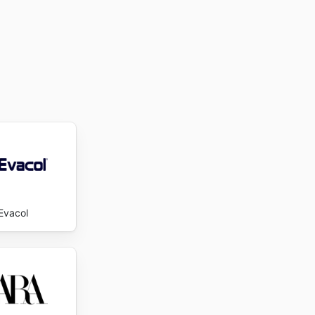
e precios
tilo ni la
Evacol