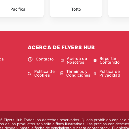
Pacifika
Totto
ACERCA DE FLYERS HUB
Acerca de
Reportar
ca
Contacto
Nosotros
Contenido
Política de
Términos y
Política de
Cookies
Condiciones
Privacidad
 Flyers Hub Todos los derechos reservados. Queda prohibido copiar o rep
os de los productos son sólo a fines ilustrativos. Las precios con descuent
as desde y hasta la fecha de vencimiento o hasta agotar stock. El objetiv