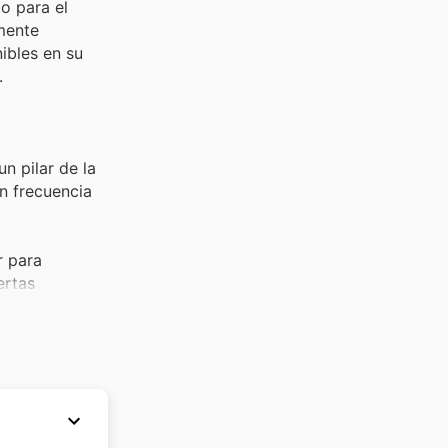
o para el
mente
ibles en su
.
n pilar de la
n frecuencia
r para
ertas
a el
 Inglesa,
on productos