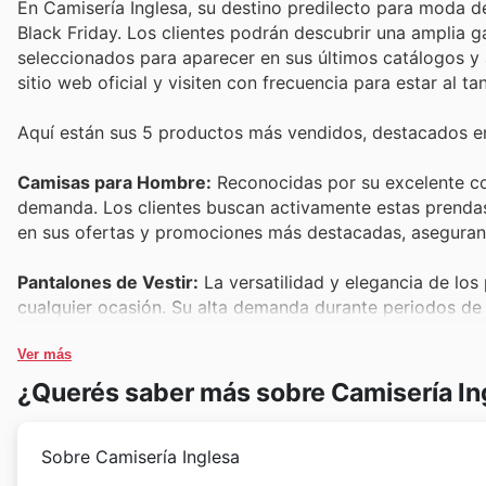
En Camisería Inglesa, su destino predilecto para moda d
Black Friday. Los clientes podrán descubrir una amplia
seleccionados para aparecer en sus últimos catálogos y 
sitio web oficial y visiten con frecuencia para estar al 
Aquí están sus 5 productos más vendidos, destacados en 
Camisas para Hombre:
Reconocidas por su excelente con
demanda. Los clientes buscan activamente estas prendas d
en sus ofertas y promociones más destacadas, aseguran
Pantalones de Vestir:
La versatilidad y elegancia de los
cualquier ocasión. Su alta demanda durante periodos de r
disponibles en los catálogos y el sitio web de Camisería 
Ver más
Corbatas y Accesorios:
Complementos que elevan cualqui
¿Querés saber más sobre Camisería In
guardarropa masculino. Estos artículos de alta demanda
ofreciendo la oportunidad perfecta para renovar el estilo
Sobre Camisería Inglesa
Chaquetas y Sacos:
Mantenerse abrigado con estilo es c