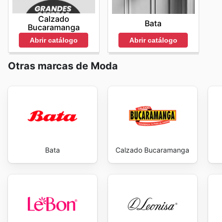
conectados con los
Camisería Inglesa flyers
y las ac
reducidos y ofertas exclusivas que demuestran el compr
Calzado
Bata
calidad.
Stay up to date with Camisería Inglesa's we
Bucaramanga
Abrir catálogo
Abrir catálogo
Otras marcas de Moda
Bata
Calzado Bucaramanga