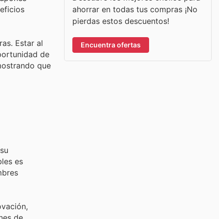
ahorrar en todas tus compras ¡No
eficios
pierdas estos descuentos!
as. Estar al
Encuentra ofertas
portunidad de
emostrando que
 su
bles es
mbres
ovación,
ones de