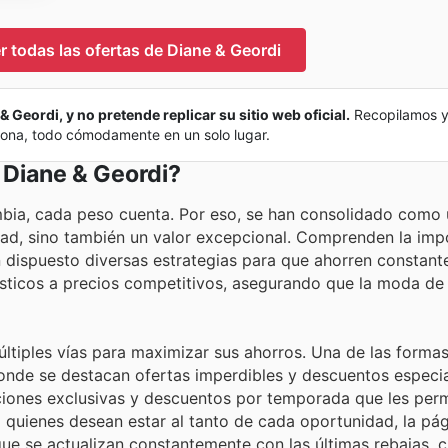
er todas las ofertas de Diane & Geordi
& Geordi, y no pretende replicar su sitio web oficial.
Recopilamos 
 zona, todo cómodamente en un solo lugar.
 Diane & Geordi?
mbia, cada peso cuenta. Por eso, se han consolidado como 
idad, sino también un valor excepcional. Comprenden la imp
han dispuesto diversas estrategias para que ahorren constan
ticos a precios competitivos, asegurando que la moda de
últiples vías para maximizar sus ahorros. Una de las forma
 donde se destacan ofertas imperdibles y descuentos especi
iones exclusivas y descuentos por temporada que les perm
a quienes desean estar al tanto de cada oportunidad, la pá
a que se actualizan constantemente con las últimas rebajas,