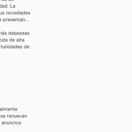
dad. La
 sus novedades
e presentan
 más deseadas
oda de alta
rtunidades de
ialmente
s se renuevan
y anuncios