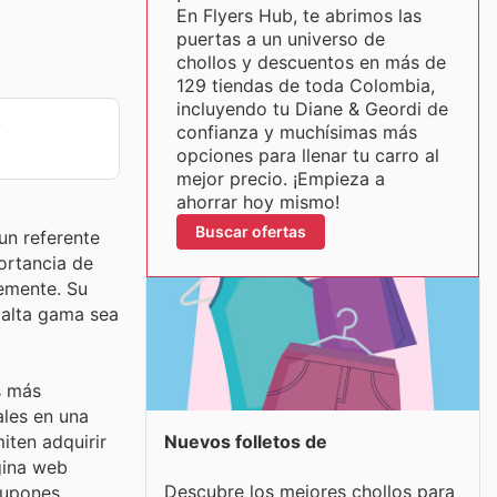
En Flyers Hub, te abrimos las
puertas a un universo de
chollos y descuentos en más de
129 tiendas de toda Colombia,
incluyendo tu Diane & Geordi de
y
confianza y muchísimas más
opciones para llenar tu carro al
mejor precio. ¡Empieza a
ahorrar hoy mismo!
Buscar ofertas
un referente
ortancia de
temente. Su
 alta gama sea
s más
ales en una
Nuevos folletos de
iten adquirir
gina web
Descubre los mejores chollos para
 cupones