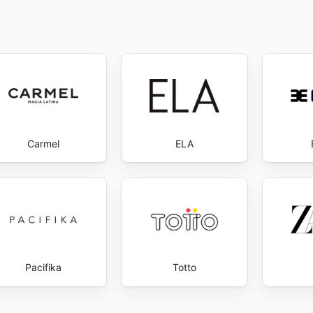
tener información detallada y actualizada es visitar direct
n caso de tener alguna consulta, no duden en ponerse en co
Carmel
ELA
Pacifika
Totto