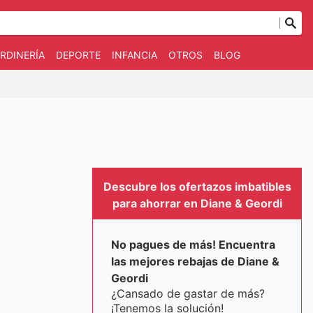
RDINERÍA
DEPORTE
INFANCIA
OTROS
BLOG
Descubre los ofertazos imbatibles
para ahorrar en Diane & Geordi
No pagues de más! Encuentra
las mejores rebajas de Diane &
Geordi
¿Cansado de gastar de más?
¡Tenemos la solución!