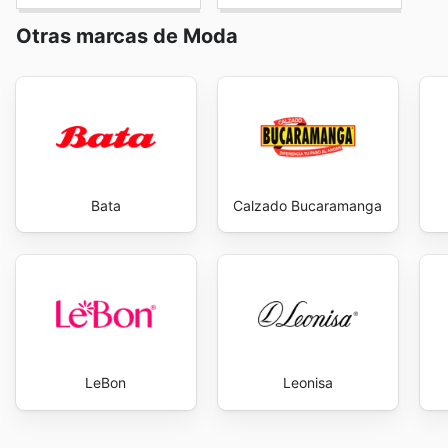
geográfica específica. Por ello, la mejor manera de ob
sitio web oficial de Diane & Geordi en Colombia o, e
Otras marcas de Moda
con su equipo de atención al cliente.
Bata
Calzado Bucaramanga
LeBon
Leonisa