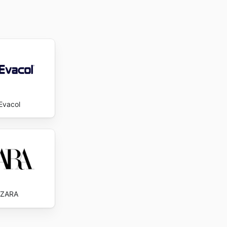
amente el
ntacto
Evacol
ZARA