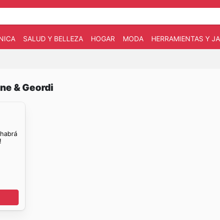
NICA
SALUD Y BELLEZA
HOGAR
MODA
HERRAMIENTAS Y JA
ane & Geordi
 habrá
!