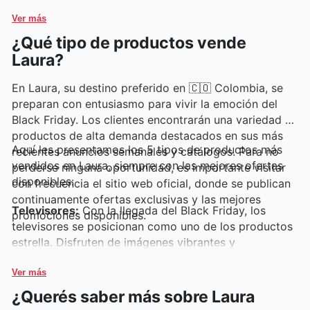
plataforma digital, y a mantenerse informados sobre
exclusivas y promociones irresistibles.
Ver más
las colecciones que llegan y las oportunidades de
¿Qué tipo de productos vende
ahorro por tiempo limitado.
Laura?
En Laura, su destino preferido en 🇨🇴 Colombia, se
preparan con entusiasmo para vivir la emoción del
Black Friday. Los clientes encontrarán una variedad de
productos de alta demanda destacados en sus más
Aquí les presentamos los 5 tipos de productos más
recientes anuncios semanales y catálogos. Para no
vendidos en Laura, siempre con las mejores ofertas
perderse ninguna oportunidad, es importante visitar
disponibles:
con frecuencia el sitio web oficial, donde se publican
continuamente ofertas exclusivas y las mejores
Televisores:
Con la llegada del Black Friday, los
promociones disponibles.
televisores se posicionan como uno de los productos
estrella. Disfruten de imágenes vibrantes y
experiencias inmersivas con los modelos disponibles
en los últimos anuncios de Laura, ideales para renovar
Ver más
su entretenimiento en casa.
¿Querés saber más sobre Laura