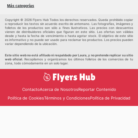
Herramientas y jardinería
Deporte
Más categorías
Infancia
Otros
Copyright © 2026 Flyers Hub Todos los derechos reservados. Queda prohibido copiar
o reproducir los textos sin acuerdo escrito de antemano. Las fotografías, imágenes y
folletos de los productos son sólo a fines ilustrativos. Las precios con descuentos
vienen de distribuidores oficiales que figuran en este sitio. Las ofertas son válidas
desde y hasta la fecha de vencimiento o hasta agotar stock. El objetivo de este sitio
es informativo y no puede ser usado para reclamar los productos. Los precios pueden
variar dependiendo de la ubicación.
Este sitio web no está afiliado ni respaldado por Laura, y no pretende replicar su sitio
web oficial.
Recopilamos y organizamos los últimos folletos de los comercios de tu
zona, todo cómodamente en un solo lugar.
Contacto
Acerca de Nosotros
Reportar Contenido
Política de Cookies
Términos y Condiciones
Política de Privacidad