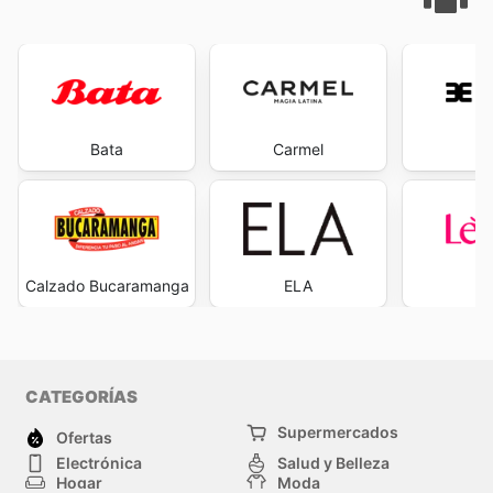
Bata
Carmel
Ev
Calzado Bucaramanga
ELA
L
CATEGORÍAS
Supermercados
Ofertas
Electrónica
Salud y Belleza
Hogar
Moda