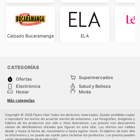
Calzado Bucaramanga
ELA
L
CATEGORÍAS
Supermercados
Ofertas
Electrónica
Salud y Belleza
Hogar
Moda
Herramientas y jardinería
Deporte
Más categorías
Infancia
Otros
Copyright © 2026 Flyers Hub Todos los derechos reservados. Queda prohibido copiar
o reproducir los textos sin acuerdo escrito de antemano. Las fotografías, imágenes y
folletos de los productos son sólo a fines ilustrativos. Las precios con descuentos
vienen de distribuidores oficiales que figuran en este sitio. Las ofertas son válidas
desde y hasta la fecha de vencimiento o hasta agotar stock. El objetivo de este sitio
es informativo y no puede ser usado para reclamar los productos. Los precios pueden
variar dependiendo de la ubicación.