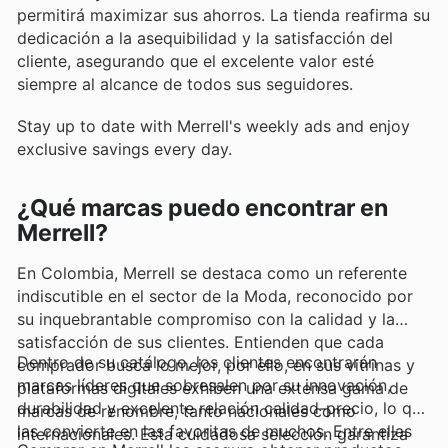
permitirá maximizar sus ahorros. La tienda reafirma su
dedicación a la asequibilidad y la satisfacción del
cliente, asegurando que el excelente valor esté
siempre al alcance de todos sus seguidores.
Stay up to date with Merrell's weekly ads and enjoy
exclusive savings every day.
¿Qué marcas puedo encontrar en
Merrell?
En Colombia, Merrell se destaca como un referente
indiscutible en el sector de la Moda, reconocido por
su inquebrantable compromiso con la calidad y la
satisfacción de sus clientes. Entienden que cada
Dentro de su catálogo, los clientes encontrarán
comprador busca lo mejor, por ello, en sus vitrinas y
marcas líderes que sobresalen por su innovación,
plataformas digitales exhiben una extensa gama de
durabilidad y excelente relación calidad-precio, lo que
marcas de renombre, tanto nacionales como
las convierte en las favoritas de muchos. Entre ellas
internacionales. Esta cuidadosa selección garantiza