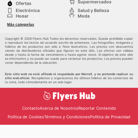
Supermercados
Ofertas
Electrónica
Salud y Belleza
Hogar
Moda
Herramientas y jardinería
Deporte
Más categorías
Infancia
Otros
Copyright © 2026 Flyers Hub Todos los derechos reservados. Queda prohibido copiar
o reproducir los textos sin acuerdo escrito de antemano. Las fotografías, imágenes y
folletos de los productos son sólo a fines ilustrativos. Las precios con descuentos
vienen de distribuidores oficiales que figuran en este sitio. Las ofertas son válidas
desde y hasta la fecha de vencimiento o hasta agotar stock. El objetivo de este sitio
es informativo y no puede ser usado para reclamar los productos. Los precios pueden
variar dependiendo de la ubicación.
Este sitio web no está afiliado ni respaldado por Merrell, y no pretende replicar su
sitio web oficial.
Recopilamos y organizamos los últimos folletos de los comercios de
tu zona, todo cómodamente en un solo lugar.
Contacto
Acerca de Nosotros
Reportar Contenido
Política de Cookies
Términos y Condiciones
Política de Privacidad