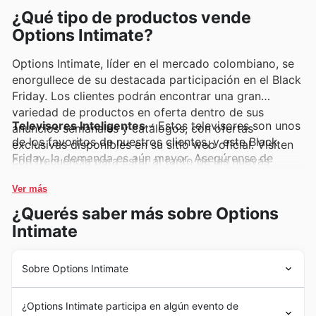
¿Qué tipo de productos vende
Options Intimate?
Options Intimate, líder en el mercado colombiano, se
enorgullece de su destacada participación en el Black
Friday. Los clientes podrán encontrar una gran
variedad de productos en oferta dentro de sus
Televisores Inteligentes
– Estos televisores son unos
anuncios semanales y catálogos, con ofertas
de los favoritos de nuestros clientes, y este Black
exclusivas disponibles en su sitio web oficial. Visiten
Friday, la demanda es aún mayor. Asegúrense de
con frecuencia para estar al tanto de las nuevas
revisar los anuncios semanales de Options Intimate y
promociones y descuentos.
las ofertas de Black Friday para encontrar precios
Ver más
increíbles en los modelos más recientes.
¿Querés saber más sobre Options
Intimate
Smartphones de Última Generación
– Los
smartphones siguen liderando las listas de compras
durante eventos como el Black Friday. Las ofertas de
Sobre Options Intimate
Options Intimate en estos dispositivos son
Desde su fundación en [Año de Fundación], Options
imperdibles, y los encontrarán destacados en sus
¿Options Intimate participa en algún evento de
Intimate ha tejido una historia de dedicación y