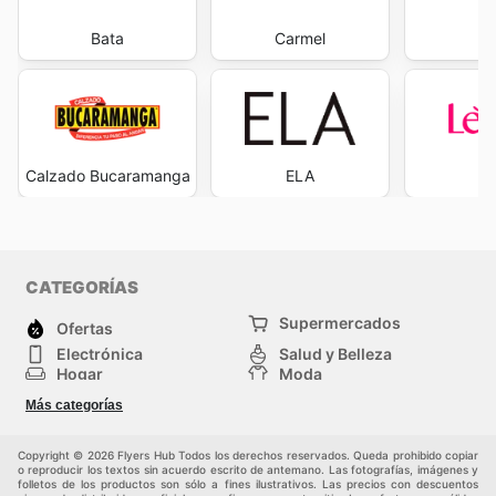
Bata
Carmel
Ev
Calzado Bucaramanga
ELA
L
CATEGORÍAS
Supermercados
Ofertas
Electrónica
Salud y Belleza
Hogar
Moda
Herramientas y jardinería
Deporte
Más categorías
Infancia
Otros
Copyright © 2026 Flyers Hub Todos los derechos reservados. Queda prohibido copiar
o reproducir los textos sin acuerdo escrito de antemano. Las fotografías, imágenes y
folletos de los productos son sólo a fines ilustrativos. Las precios con descuentos