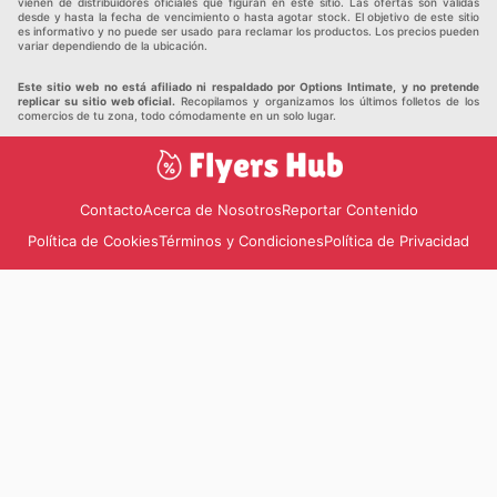
vienen de distribuidores oficiales que figuran en este sitio. Las ofertas son válidas
desde y hasta la fecha de vencimiento o hasta agotar stock. El objetivo de este sitio
es informativo y no puede ser usado para reclamar los productos. Los precios pueden
variar dependiendo de la ubicación.
Este sitio web no está afiliado ni respaldado por Options Intimate, y no pretende
replicar su sitio web oficial.
Recopilamos y organizamos los últimos folletos de los
comercios de tu zona, todo cómodamente en un solo lugar.
Contacto
Acerca de Nosotros
Reportar Contenido
Política de Cookies
Términos y Condiciones
Política de Privacidad