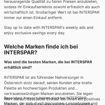
herausragende Qualität zu fairen Preisen anzubieten,
sodass ihr Einkaufserlebnis sowohl erfreulich als auch
wirtschaftlich ist. Großartiger Wert ist bei INTERSPAR
immer nur einen Einkauf entfernt.
Stay up to date with INTERSPAR's weekly ads and
enjoy exclusive savings every day.
Welche Marken finde ich bei
INTERSPAR?
Was sind die besten Marken, die bei INTERSPAR
erhältlich sind?
INTERSPAR ist als führender Nahversorger in
Österreich stolz darauf, seinen Kunden eine breite
Palette an hochwertigen Produkten und
vertrauenswürdigen Marken anzubieten. Sie legen
Besonders hervorzuheben sind bei INTERSPAR
Wert darauf, dass jeder Einkauf bei ihnen ein positives
Marken, die sich durch Innovation, Langlebigkeit und
Erlebnis ist, indem sie eine sorgfältig ausgewählte