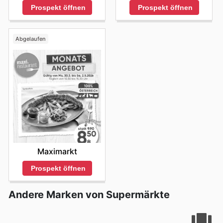
den
INTERSPAR flyers
können sie ihren Warenkorb
Prospekt öffnen
Prospekt öffnen
gezielt füllen und von den sorgfältig ausgewählten
Angeboten profitieren. Die Marke legt großen Wert
darauf, dass ihre Kundinnen und Kunden stets das
Abgelaufen
beste Preis-Leistungs-Verhältnis erhalten, und die
regelmäßigen Veröffentlichungen der
INTERSPAR
weekly ads
sind ein zentraler Bestandteil dieser
Philosophie. Sie können sich darauf verlassen, dass bei
INTERSPAR immer etwas Besonderes geboten wird, sei
es durch frische Produkte, vielfältige Auswahl oder eben
durch attraktive Preisaktionen, die den Einkauf noch
angenehmer gestalten. Besuchen Sie INTERSPAR's
Website heute, um die besten Angebote zu entdecken
und jetzt zu sparen.
Maximarkt
Prospekt öffnen
Andere Marken von Supermärkte