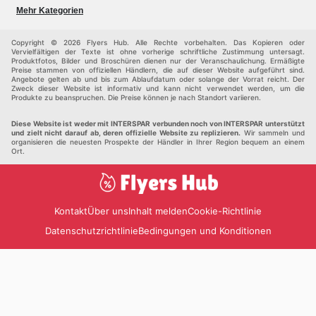
Baumarkt
Baby und kind
Mehr Kategorien
Haustiere
Möbel & Wohnen
Andere
Copyright © 2026 Flyers Hub. Alle Rechte vorbehalten. Das Kopieren oder
Vervielfältigen der Texte ist ohne vorherige schriftliche Zustimmung untersagt.
Produktfotos, Bilder und Broschüren dienen nur der Veranschaulichung. Ermäßigte
Preise stammen von offiziellen Händlern, die auf dieser Website aufgeführt sind.
Angebote gelten ab und bis zum Ablaufdatum oder solange der Vorrat reicht. Der
Zweck dieser Website ist informativ und kann nicht verwendet werden, um die
Produkte zu beanspruchen. Die Preise können je nach Standort variieren.
Diese Website ist weder mit INTERSPAR verbunden noch von INTERSPAR unterstützt
und zielt nicht darauf ab, deren offizielle Website zu replizieren.
Wir sammeln und
organisieren die neuesten Prospekte der Händler in Ihrer Region bequem an einem
Ort.
Kontakt
Über uns
Inhalt melden
Cookie-Richtlinie
Datenschutzrichtlinie
Bedingungen und Konditionen