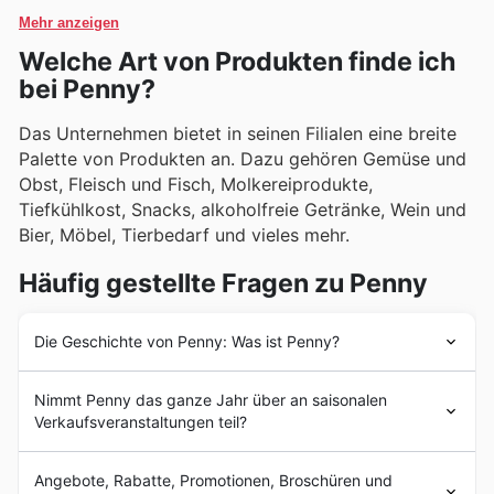
halten.
oft begleitet von attraktiven Sonderangeboten und
Mehr anzeigen
Aktionen.
Welche Art von Produkten finde ich
bei Penny?
Das Unternehmen bietet in seinen Filialen eine breite
Palette von Produkten an. Dazu gehören Gemüse und
Obst, Fleisch und Fisch, Molkereiprodukte,
Tiefkühlkost, Snacks, alkoholfreie Getränke, Wein und
Bier, Möbel, Tierbedarf und vieles mehr.
Häufig gestellte Fragen zu Penny
Die Geschichte von Penny: Was ist Penny?
Die Geschichte von
Penny
begann am 17. Mai 1973, als
Nimmt Penny das ganze Jahr über an saisonalen
die Leibbrand-Gruppe den ersten
Penny
-Markt in der
Verkaufsveranstaltungen teil?
Innenstadt von Limburg an der Lahn eröffnete. Der
Erfolg dieses Geschäfts veranlasste die Eigentümer bald
Ja, Penny nimmt das ganze Jahr über an verschiedenen
darauf, weitere Märkte unter der Marke zu eröffnen. Es
Angebote, Rabatte, Promotionen, Broschüren und
saisonalen Verkaufsaktionen teil, und unsere Website