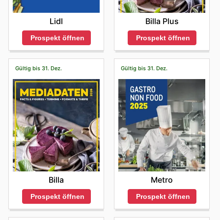
https://www.penny.at/
bekannte Marken sind bequem über die wöchentlichen
Flugblätter, Online-Prospekte und die Penny-Website zu
Lidl
Billa Plus
finden, oft begleitet von attraktiven Sonderangeboten
und Aktionen.
Prospekt öffnen
Prospekt öffnen
Beim Einkauf bei Penny profitieren Kundinnen und
Kunden von wettbewerbsfähigen Preisen, garantiert
authentischen Produkten und regelmäßigen
Gültig bis 31. Dez.
Gültig bis 31. Dez.
Verkaufsaktionen ihrer bevorzugten Marken. Sie werden
ermutigt, die neuesten Angebote online zu erkunden
und sich über Neuankömmlinge sowie zeitlich
begrenzte Rabatte auf dem Laufenden zu halten.
Finden Sie Ihre Lieblingsmarken bei Penny – erkunden
Sie noch heute ihre Online-Angebote.
Billa
Metro
Prospekt öffnen
Prospekt öffnen