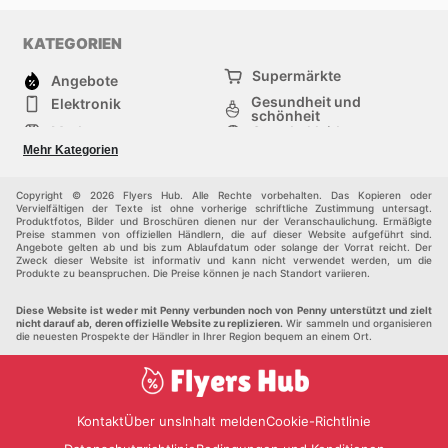
KATEGORIEN
Supermärkte
Angebote
Gesundheit und
Elektronik
schönheit
Mode
Sportbekleidung
Baumarkt
Baby und kind
Mehr Kategorien
Haustiere
Möbel & Wohnen
Andere
Copyright © 2026 Flyers Hub. Alle Rechte vorbehalten. Das Kopieren oder
Vervielfältigen der Texte ist ohne vorherige schriftliche Zustimmung untersagt.
Produktfotos, Bilder und Broschüren dienen nur der Veranschaulichung. Ermäßigte
Preise stammen von offiziellen Händlern, die auf dieser Website aufgeführt sind.
Angebote gelten ab und bis zum Ablaufdatum oder solange der Vorrat reicht. Der
Zweck dieser Website ist informativ und kann nicht verwendet werden, um die
Produkte zu beanspruchen. Die Preise können je nach Standort variieren.
Diese Website ist weder mit Penny verbunden noch von Penny unterstützt und zielt
nicht darauf ab, deren offizielle Website zu replizieren.
Wir sammeln und organisieren
die neuesten Prospekte der Händler in Ihrer Region bequem an einem Ort.
Kontakt
Über uns
Inhalt melden
Cookie-Richtlinie