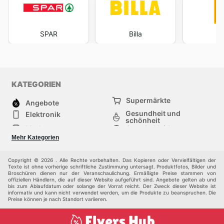
SPAR
Billa
H
KATEGORIEN
Supermärkte
Angebote
Gesundheit und
Elektronik
schönheit
Mode
Sportbekleidung
Baumarkt
Baby und kind
Mehr Kategorien
Haustiere
Möbel & Wohnen
Andere
Copyright © 2026 . Alle Rechte vorbehalten. Das Kopieren oder Vervielfältigen der
Texte ist ohne vorherige schriftliche Zustimmung untersagt. Produktfotos, Bilder und
Broschüren dienen nur der Veranschaulichung. Ermäßigte Preise stammen von
offiziellen Händlern, die auf dieser Website aufgeführt sind. Angebote gelten ab und
bis zum Ablaufdatum oder solange der Vorrat reicht. Der Zweck dieser Website ist
informativ und kann nicht verwendet werden, um die Produkte zu beanspruchen. Die
Preise können je nach Standort variieren.