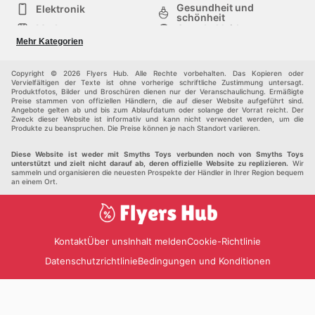
Gesundheit und
Elektronik
schönheit
Mode
Sportbekleidung
Baumarkt
Baby und kind
Mehr Kategorien
Haustiere
Möbel & Wohnen
Andere
Copyright © 2026 Flyers Hub. Alle Rechte vorbehalten. Das Kopieren oder
Vervielfältigen der Texte ist ohne vorherige schriftliche Zustimmung untersagt.
Produktfotos, Bilder und Broschüren dienen nur der Veranschaulichung. Ermäßigte
Preise stammen von offiziellen Händlern, die auf dieser Website aufgeführt sind.
Angebote gelten ab und bis zum Ablaufdatum oder solange der Vorrat reicht. Der
Zweck dieser Website ist informativ und kann nicht verwendet werden, um die
Produkte zu beanspruchen. Die Preise können je nach Standort variieren.
Diese Website ist weder mit Smyths Toys verbunden noch von Smyths Toys
unterstützt und zielt nicht darauf ab, deren offizielle Website zu replizieren.
Wir
sammeln und organisieren die neuesten Prospekte der Händler in Ihrer Region bequem
an einem Ort.
Kontakt
Über uns
Inhalt melden
Cookie-Richtlinie
Datenschutzrichtlinie
Bedingungen und Konditionen