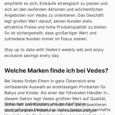
empfiehlt es sich, Einkäufe strategisch zu planen und
sich an den laufenden Aktionen und wöchentlichen
Angeboten von Vedes zu orientieren. Das Geschäft
legt großen Wert darauf, seinen Kunden stets
attraktive Preise und hohe Produktqualität zu bieten.
So ist sichergestellt, dass großartiger Wert und
zufriedene Kunden immer im Fokus stehen.
Stay up to date with Vedes's weekly ads and enjoy
exclusive savings every day.
Welche Marken finde ich bei Vedes?
Bei Vedes finden Eltern in ganz Österreich eine
umfassende Auswahl an erstklassigen Produkten für
Babys und Kinder. Als einer der führenden Händler in
diesem Sektor legt Vedes größten Wert auf Qualität,
Unter den beliebtesten und am häufigsten
Sicherheit und Kundenzufriedenheit. Sie präsentieren
nachgefragten Marken bei Vedes finden sich namhafte
stolz eine breite Palette an vertrauenswürdigen