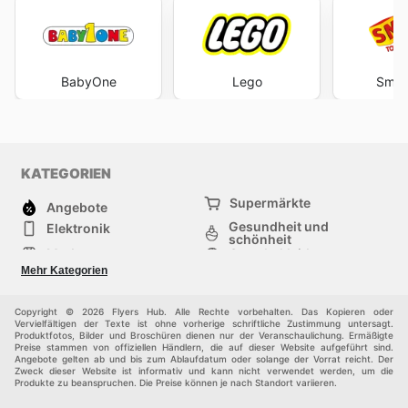
BabyOne
Lego
Smyt
KATEGORIEN
Supermärkte
Angebote
Gesundheit und
Elektronik
schönheit
Mode
Sportbekleidung
Baumarkt
Baby und kind
Mehr Kategorien
Haustiere
Möbel & Wohnen
Andere
Copyright © 2026 Flyers Hub. Alle Rechte vorbehalten. Das Kopieren oder
Vervielfältigen der Texte ist ohne vorherige schriftliche Zustimmung untersagt.
Produktfotos, Bilder und Broschüren dienen nur der Veranschaulichung. Ermäßigte
Preise stammen von offiziellen Händlern, die auf dieser Website aufgeführt sind.
Angebote gelten ab und bis zum Ablaufdatum oder solange der Vorrat reicht. Der
Zweck dieser Website ist informativ und kann nicht verwendet werden, um die
Produkte zu beanspruchen. Die Preise können je nach Standort variieren.