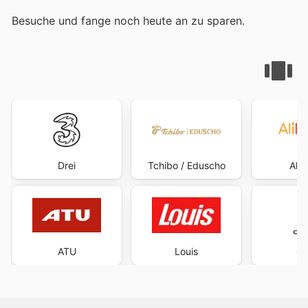
Besuche
und fange noch heute an zu sparen.
Drei
Tchibo / Eduscho
Ali
ATU
Louis
Ci