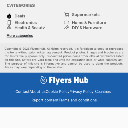
CATEGORIES
Supermarkets
Deals
Electronics
Home & Furniture
Health & Beauty
DIY & Hardware
Sport & Recreation
Fashion
More categories
Auto & Moto
Kids
Pets
Others
Copyright © 2026 Flyers Hub. All rights reserved. It is forbidden to copy or reproduce
the texts without prior written agreement. Product photos, images and brochures are
for illustrative purposes only. Discounted prices come from official distributors listed
on this site. Offers are valid from and until the expiration date or while supplies last.
The purpose of this site is informative and cannot be used to claim the products.
Prices may vary depending on the location.
Contact
About us
Cookie Policy
Privacy Policy
Countries
Report content
Terms and conditions