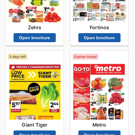
constance de leurs offres promotionnelles, rendant
l'expérience d'achat à la fois économique et gratifiante.
Ne manquez pas les dernières offres de Costco –
consultez leur site web dès maintenant.
Zehrs
Fortinos
Open brochure
Open brochure
5 days left
Expires today!
Giant Tiger
Metro