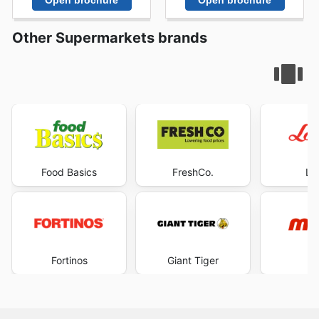
Open brochure
Open brochure
Other Supermarkets brands
Food Basics
FreshCo.
Lo
Fortinos
Giant Tiger
M