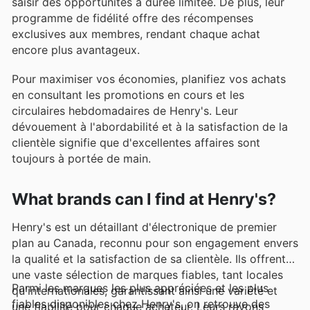
saisir des opportunités à durée limitée. De plus, leur
programme de fidélité offre des récompenses
exclusives aux membres, rendant chaque achat
encore plus avantageux.
Pour maximiser vos économies, planifiez vos achats
en consultant les promotions en cours et les
circulaires hebdomadaires de Henry's. Leur
dévouement à l'abordabilité et à la satisfaction de la
clientèle signifie que d'excellentes affaires sont
toujours à portée de main.
What brands can I find at Henry's?
Henry's est un détaillant d'électronique de premier
plan au Canada, reconnu pour son engagement envers
la qualité et la satisfaction de sa clientèle. Ils offrent
une vaste sélection de marques fiables, tant locales
Parmi les marques les plus appréciées et les plus
qu'internationales, garantissant ainsi une variété et
fiables disponibles chez Henry's, on retrouve des
une fiabilité pour chaque acheteur. Leurs rayons