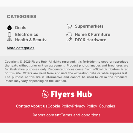
CATEGORIES
Supermarkets
Deals
Electronics
Home & Furniture
Health & Beauty
DIY & Hardware
Sport & Recreation
Fashion
More categories
Auto & Moto
Kids
Pets
Others
Copyright © 2026 Flyers Hub. All rights reserved. It is forbidden to copy or reproduce
the texts without prior written agreement. Product photos, images and brochures are
for illustrative purposes only. Discounted prices come from official distributors listed
on this site. Offers are valid from and until the expiration date or while supplies last.
The purpose of this site is informative and cannot be used to claim the products.
Prices may vary depending on the location.
Contact
About us
Cookie Policy
Privacy Policy
Countries
Report content
Terms and conditions