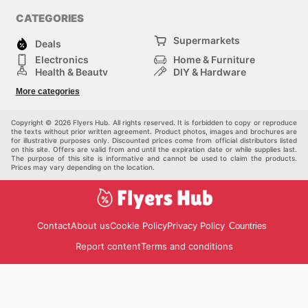
CATEGORIES
Supermarkets
Deals
Electronics
Home & Furniture
Health & Beauty
DIY & Hardware
Sport & Recreation
Fashion
More categories
Auto & Moto
Kids
Pets
Others
Copyright © 2026 Flyers Hub. All rights reserved. It is forbidden to copy or reproduce
the texts without prior written agreement. Product photos, images and brochures are
for illustrative purposes only. Discounted prices come from official distributors listed
on this site. Offers are valid from and until the expiration date or while supplies last.
The purpose of this site is informative and cannot be used to claim the products.
Prices may vary depending on the location.
Contact
About us
Cookie Policy
Privacy Policy
Countries
Report content
Terms and conditions