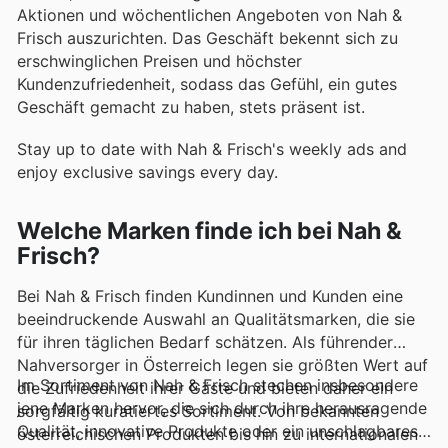
Aktionen und wöchentlichen Angeboten von Nah &
Frisch auszurichten. Das Geschäft bekennt sich zu
erschwinglichen Preisen und höchster
Kundenzufriedenheit, sodass das Gefühl, ein gutes
Geschäft gemacht zu haben, stets präsent ist.
Stay up to date with Nah & Frisch's weekly ads and
enjoy exclusive savings every day.
Welche Marken finde ich bei Nah &
Frisch?
Bei Nah & Frisch finden Kundinnen und Kunden eine
beeindruckende Auswahl an Qualitätsmarken, die sie
für ihren täglichen Bedarf schätzen. Als führender
Nahversorger in Österreich legen sie größten Wert auf
Im Sortiment von Nah & Frisch stechen insbesondere
die Zufriedenheit ihrer Gäste und bieten daher ein
jene Marken hervor, die sich durch ihre herausragende
sorgfältig kuratiertes Sortiment. Von bekannten
Qualität, innovative Produkte oder ein unschlagbares
österreichischen Produkten bis hin zu internationalen