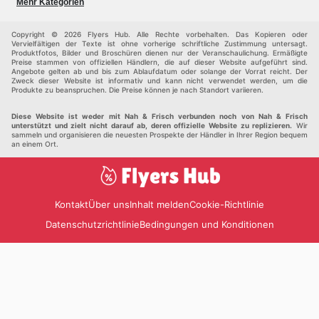
Baumarkt
Baby und kind
Mehr Kategorien
Haustiere
Möbel & Wohnen
Andere
Copyright © 2026 Flyers Hub. Alle Rechte vorbehalten. Das Kopieren oder
Vervielfältigen der Texte ist ohne vorherige schriftliche Zustimmung untersagt.
Produktfotos, Bilder und Broschüren dienen nur der Veranschaulichung. Ermäßigte
Preise stammen von offiziellen Händlern, die auf dieser Website aufgeführt sind.
Angebote gelten ab und bis zum Ablaufdatum oder solange der Vorrat reicht. Der
Zweck dieser Website ist informativ und kann nicht verwendet werden, um die
Produkte zu beanspruchen. Die Preise können je nach Standort variieren.
Diese Website ist weder mit Nah & Frisch verbunden noch von Nah & Frisch
unterstützt und zielt nicht darauf ab, deren offizielle Website zu replizieren.
Wir
sammeln und organisieren die neuesten Prospekte der Händler in Ihrer Region bequem
an einem Ort.
Kontakt
Über uns
Inhalt melden
Cookie-Richtlinie
Datenschutzrichtlinie
Bedingungen und Konditionen