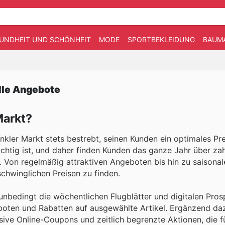
UNDHEIT UND SCHÖNHEIT
MODE
SPORTBEKLEIDUNG
BAUM
lle Angebote
Markt?
nkler Markt stets bestrebt, seinen Kunden ein optimales Pr
wichtig ist, und daher finden Kunden das ganze Jahr über zah
n. Von regelmäßig attraktiven Angeboten bis hin zu saisonal
schwinglichen Preisen zu finden.
unbedingt die wöchentlichen Flugblätter und digitalen Pro
eboten und Rabatten auf ausgewählte Artikel. Ergänzend daz
sive Online-Coupons und zeitlich begrenzte Aktionen, die f