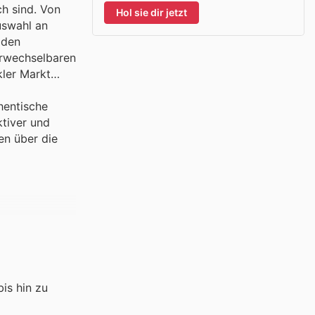
ch sind. Von
Hol sie dir jetzt
uswahl an
 den
erwechselbaren
ler Markt
hentische
tiver und
en über die
bis hin zu