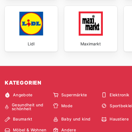
Lidl
Maximarkt
KATEGORIEN
Angebote
Supermärkte
Elektronik
Gesundheit und
Mode
Sportbekle
schönheit
Baumarkt
Baby und kind
Haustiere
Möbel & Wohnen
Andere