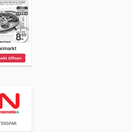
ximarkt
ekt öffnen
TERSPAR