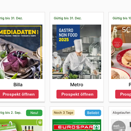
tig bis 31. Dez.
Gültig bis 31. Dez.
Gültig bis 1
Billa
Metro
Prospekt öffnen
Prospekt öffnen
Prosp
tig bis 2. Sep.
Noch 3 Tage
Abgelaufen
Neu!
Beliebt