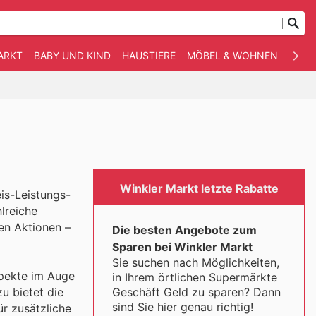
ARKT
BABY UND KIND
HAUSTIERE
MÖBEL & WOHNEN
ANDE
Winkler Markt letzte Rabatte
eis-Leistungs-
lreiche
en Aktionen –
Die besten Angebote zum
Sparen bei Winkler Markt
Sie suchen nach Möglichkeiten,
spekte im Auge
in Ihrem örtlichen Supermärkte
Geschäft Geld zu sparen? Dann
u bietet die
sind Sie hier genau richtig!
ür zusätzliche