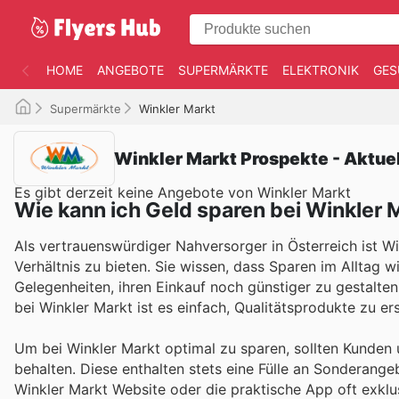
HOME
ANGEBOTE
SUPERMÄRKTE
ELEKTRONIK
GES
Supermärkte
Winkler Markt
Winkler Markt Prospekte - Aktue
Es gibt derzeit keine Angebote von Winkler Markt
Wie kann ich Geld sparen bei Winkler 
Als vertrauenswürdiger Nahversorger in Österreich ist Wi
Verhältnis zu bieten. Sie wissen, dass Sparen im Alltag 
Gelegenheiten, ihren Einkauf noch günstiger zu gestalte
bei Winkler Markt ist es einfach, Qualitätsprodukte zu er
Um bei Winkler Markt optimal zu sparen, sollten Kunden 
behalten. Diese enthalten stets eine Fülle an Sonderang
Winkler Markt Website oder die praktische App oft exklu