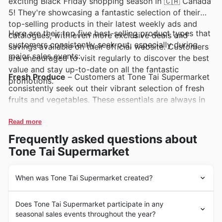
exciting Black Friday shopping season in 🇨🇦 Canada
5! They're showcasing a fantastic selection of their
top-selling products in their latest weekly ads and
Here are their top five best-selling product types that
catalogues, with even more exclusive deals and
customers consistently seek out, especially during
savings available on their official website. Customers
major sales events:
are encouraged to visit regularly to discover the best
value and stay up-to-date on all the fantastic
Fresh Produce
– Customers at Tone Tai Supermarket
promotions.
consistently seek out their vibrant selection of fresh
fruits and vegetables. These essentials are always in
high demand, and during Black Friday, shoppers can
expect to find incredible Tone Tai Supermarket deals
Read more
on these healthy staples, making it easier to stock up.
Frequently asked questions about
Tone Tai Supermarket
Pantry Staples
– From rice and pasta to canned
goods and cooking oils, Tone Tai Supermarket's
pantry staples are a perennial favourite. These are
When was Tone Tai Supermarket created?
essential for everyday meals, and their inclusion in
Tone Tai Supermarket embarked on their journey in
Tone Tai Supermarket's Black Friday sales means
Does Tone Tai Supermarket participate in any
Canada with the establishment of their first store in
customers can secure great value on their most-
seasonal sales events throughout the year?
2003, a significant milestone marking the beginning of